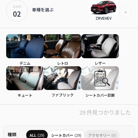
STEP.
車種を選ぶ
02
ZRVEHEV
デニム
レトロ
レザー
ファブリック
シートカバー診断
キュート
29 件見つかりました
種類
ALL
(29)
シートカバー
(29)
アクセサリー
(0)