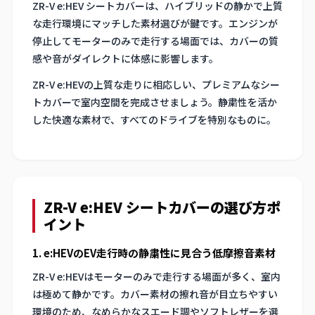
ZR-V e:HEV シートカバーは、ハイブリッドの静かで上質
な走行環境にマッチした素材選びが鍵です。エンジンが
停止してモーターのみで走行する場面では、カバーの質
感や音がダイレクトに体感に影響します。
ZR-V e:HEVの上質な走りに相応しい、プレミアムなシー
トカバーで室内空間を完成させましょう。静粛性を活か
した快適な素材で、すべてのドライブを特別なものに。
ZR-V e:HEV シートカバーの選び方ポ
イント
1. e:HEVのEV走行時の静粛性に見合う低摩擦音素材
ZR-V e:HEVはモーターのみで走行する場面が多く、室内
は極めて静かです。カバー素材の擦れ音が目立ちやすい
環境のため、なめらかなスエード調やソフトレザーを選