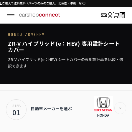
送料無料（パーツのみのご購入、北海道・沖縄 除く）
V
H
O
N
D
A
/
Z
R
-
V
e
:
H
E
HONDA ZRVEHEV
SEAT COVER COLLECTION
専用シートカバー
ZR-V e:HEV
ZR-V ハイブリッド(e：HEV) 専用設計シート
›
初めての方はこちら
エコに走る、スマートなシートカバー。
カバー
ZR-V e:HEV対応商品を見る
ZR-V ハイブリッド(e：HEV) シートカバーの専用設計品を比較・選
択できます
STEP.
自動車メーカーを選ぶ
01
HONDA