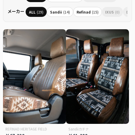
メーカー
ALL
(29)
Sandii
(14)
Refinad
(15)
IXUS
(0)
Dott
REFINAD HERITAGE FIELD
Sandiiカチナ