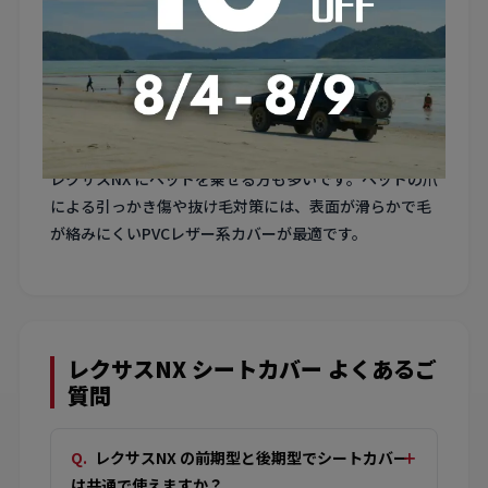
4. ラゲッジとの統一感を出すカラーコーディネート
レクサスNX はラゲッジマットとシートカバーの色を揃
えると、SUVらしいアクティブかつ統一感のあるインテ
リアに仕上がります。
5. ペット同乗時のシート保護
レクサスNX にペットを乗せる方も多いです。ペットの爪
による引っかき傷や抜け毛対策には、表面が滑らかで毛
が絡みにくいPVCレザー系カバーが最適です。
レクサスNX シートカバー よくあるご
質問
レクサスNX の前期型と後期型でシートカバー
は共通で使えますか？