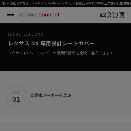
と楽しみになる｜ビーガンレザーのsandiiガレット新発売 🚗￥10,000以上ご購入で送料無料（
LEXUS / NX
LEXUS LEXUSNX
SEAT COVER COLLECTION
専用シートカバー
NX
レクサス NX 専用設計シートカバー
›
初めての方はこちら
洗練された空間に、極上のシートカバー。
NX対応商品を見る
レクサス NX シートカバーの専用設計品を比較・選択できます
STEP.
自動車メーカーを選ぶ
01