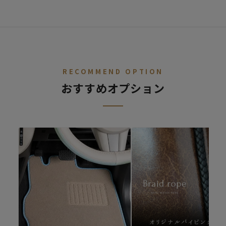
STEP.
車種を選ぶ
02
デニム
レトロ
レザー
ALL
ア行
カ行
サ行
タ行
ナ行
ハ
RECOMMEND OPTION
おすすめオプション
ファブリック
シートカバー診断
キュート
シートカバーの開発依頼
適合車種が無いけど、シートカバーを作ってほしいというご要望
があればご連絡ください。