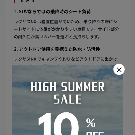
1. SUVならではの乗降時のシート負荷
レクサスNX は着座位置が高いため、乗り降りの際にシ
ートサイドに体重がかかりやすい車種です。サイド部分
の耐久性が高いカバーを選ぶと長持ちします。
2. アウトドア使用を見据えた防水・防汚性
レクサスNX でキャンプや釣りなどアウトドアに出かけ
る方は、泥や砂汚れに強い防水PVCレザーカバーが必須
×
です。濡れたウェアのまま乗っても安心です。
3. 4WDモデルのフロアトンネルに対応したリアカバ
ー
レクサスNX の4WDモデルは後席中央にプロペラシャフ
トのトンネルがある場合があります。リアシートカバー
はこの盛り上がりに対応した形状のものを選んでくださ
い。