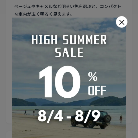
ベージュやキャメルなど明るい色を選ぶと、コンパクト
な車内が広く明るく見えます。
×
3. シートベルトバックルの干渉に注意
軽自動車はバックル位置がシートに近いため、干渉しな
い設計のカバーを選ぶことが重要です。
4. 取り付け・取り外しが簡単なこと
こまめに洗いたい方は、ゴムバンドやフック式で着脱し
やすいカバーが便利です。
5. 薄型設計で座面スペースを圧迫しない
軽自動車の限られた空間では、厚みを抑えた薄型カバー
を選ぶと窮屈になりません。