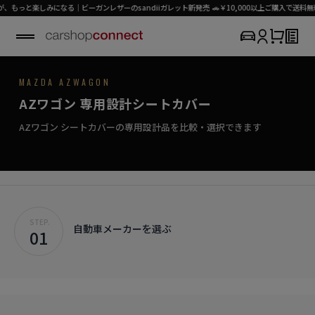
と楽しみになる｜ビーガンレザーのsandiiガレット新発売 🚗￥10,000以上ご購入で送料無料
N
M
A
Z
D
A
/
A
Z
-
W
A
G
O
MAZDA AZWAGON
SEAT COVER COLLECTION
専用シートカバー
AZ-WAGON
AZワゴン 専用設計シートカバー
›
初めての方はこちら
暮らしを彩る、お気に入りのシートカバー。
AZ-ワゴン対応商品を見る
AZワゴン シートカバーの専用設計品を比較・選択できます
STEP.
自動車メーカーを選ぶ
01