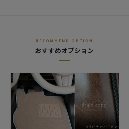
STEP.
車種を選ぶ
02
デニム
レトロ
レザー
ALL
ア行
カ行
サ行
タ行
ナ行
ハ
RECOMMEND OPTION
おすすめオプション
ファブリック
シートカバー診断
キュート
シートカバーの開発依頼
適合車種が無いけど、シートカバーを作ってほしいというご要望
があればご連絡ください。