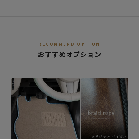
STEP.
車種を選ぶ
02
デニム
レトロ
レザー
ALL
ア行
カ行
サ行
タ行
ナ行
ハ
RECOMMEND OPTION
おすすめオプション
ファブリック
シートカバー診断
キュート
シートカバーの開発依頼
適合車種が無いけど、シートカバーを作ってほしいというご要望
があればご連絡ください。