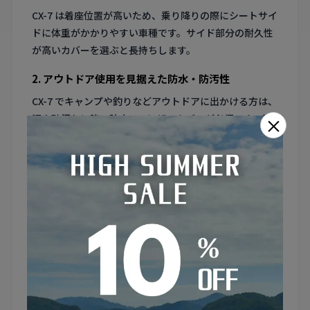
CX-7 は着座位置が高いため、乗り降りの際にシートサイ
ドに体重がかかりやすい車種です。サイド部分の耐久性
が高いカバーを選ぶと長持ちします。
2. アウトドア使用を見据えた防水・防汚性
CX-7 でキャンプや釣りなどアウトドアに出かける方は、
泥や砂汚れに強い防水PVCレザーカバーが必須です。濡
×
れたウェアのまま乗っても安心です。
3. ラゲッジとの統一感を出すカラーコーディネート
CX-7 はラゲッジマットとシートカバーの色を揃えると、
SUVらしいアクティブかつ統一感のあるインテリアに仕
上がります。
4. 4WDモデルのフロアトンネルに対応したリアカバ
ー
CX-7 の4WDモデルは後席中央にプロペラシャフトのト
ンネルがある場合があります。リアシートカバーはこの