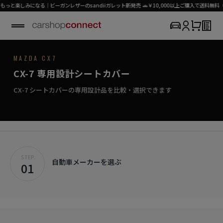
しみになる｜ビーガンレザーのsandiiガレット新発売 🚗￥10,000以上ご購入で送料無料（パー
7
M
A
Z
D
A
/
C
X
-
MAZDA CX7
SEAT COVER COLLECTION
専用シートカバー
CX-7
CX-7 専用設計シートカバー
›
初めての方はこちら
どこまでも、アクティブなシートカバー。
CX-7対応商品を見る
CX-7 シートカバーの専用設計品を比較・選択できます
STEP.
自動車メーカーを選ぶ
01