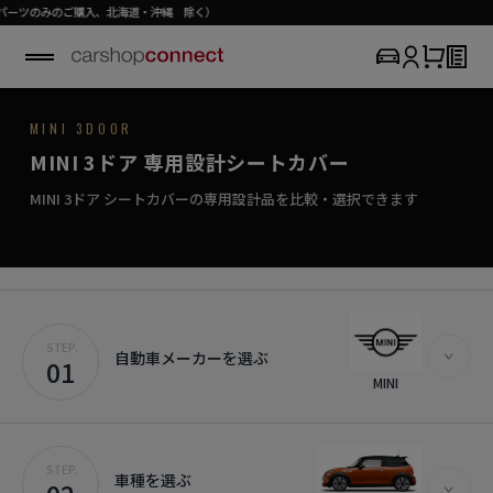
、北海道・沖縄 除く）
MINI / MINI 3 DOOR
MINI 3DOOR
SEAT COVER COLLECTION
専用シートカバー
MINI 3 DOOR
MINI 3ドア 専用設計シートカバー
›
初めての方はこちら
感性に響く、上質なシートカバー。
MINI 3ドア対応商品を見る
MINI 3ドア シートカバーの専用設計品を比較・選択できます
STEP.
自動車メーカーを選ぶ
01
MINI
STEP.
車種を選ぶ