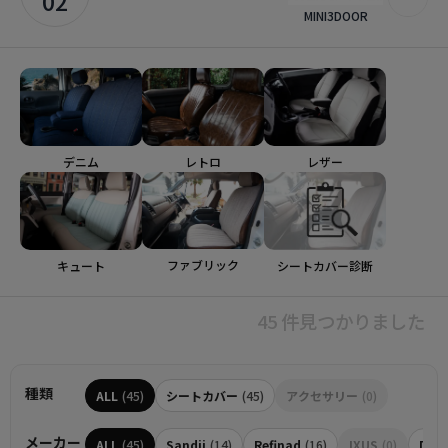
02
MINI3DOOR
デニム
レトロ
レザー
ファブリック
シートカバー診断
キュート
45 件見つかりました
種類
ALL
(45)
シートカバー
(45)
アクセサリー
(0)
メーカー
ALL
(45)
Sandii
(14)
Refinad
(16)
IXUS
(0)
Dott