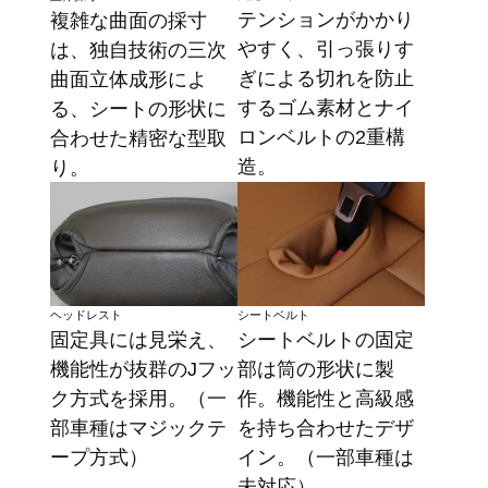
テンションがかかり
複雑な曲面の採寸
やすく、引っ張りす
は、独自技術の三次
ぎによる切れを防止
曲面立体成形によ
するゴム素材とナイ
る、シートの形状に
ロンベルトの2重構
合わせた精密な型取
造。
り。
ヘッドレスト
シートベルト
固定具には見栄え、
シートベルトの固定
機能性が抜群のJフッ
部は筒の形状に製
ク方式を採用。（一
作。機能性と高級感
部車種はマジックテ
を持ち合わせたデザ
ープ方式）
イン。（一部車種は
未対応）