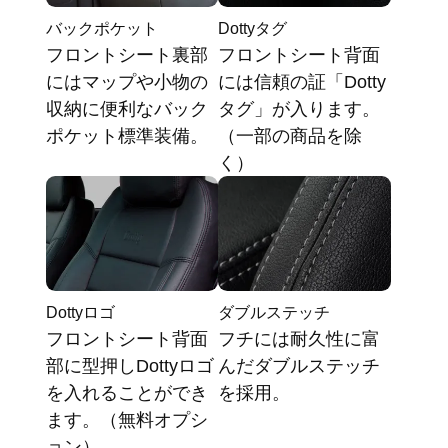
バックポケット
Dottyタグ
フロントシート裏部
フロントシート背面
にはマップや小物の
には信頼の証「Dotty
収納に便利なバック
タグ」が入ります。
ポケット標準装備。
（一部の商品を除
く）
Dottyロゴ
ダブルステッチ
フロントシート背面
フチには耐久性に富
部に型押しDottyロゴ
んだダブルステッチ
を入れることができ
を採用。
ます。（無料オプシ
ョン）