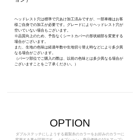
ヘッドレスト穴は標準で穴あけ加工済みですが、一部車種はお客
様ご自身での加工が必要です。グレードによりヘッドレスト穴が
空いていない場合もございます。
※品質向上のため、予告なくシートカバーの形状細部を変更する
場合がございます。
また、生地の色味は経過年数や生地切り替え時などにより多少異
なる場合がございます。
（パーツ部位でご購入の際は、以前の色味とは多少異なる場合が
ございますことをご了承ください。）
OPTION
ダブルステッチにしようする裁製糸のカラーをお好みのカラーに
変更する事が可能です。（オプション：商品価格の10％アップ）