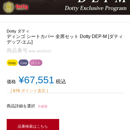
Dotty ダティ
ディンゴ シートカバー 全席セット Dotty DEP-M [ダティ
デップ-エム]
商品番号
dotty-dpm00121
Dotty
Cool
ペット
¥
67,551
税込
価格
[
676
ポイント進呈 ]
商品詳細を選択
※必須
品番検索はこちら