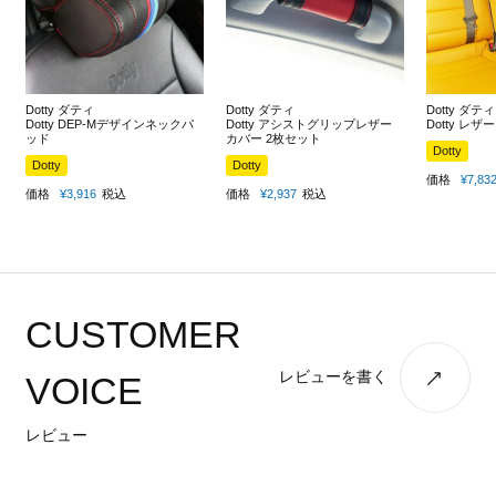
Dotty ダティ
Dotty ダティ
Dotty ダティ
Dotty DEP-Mデザインネックパ
Dotty アシストグリップレザー
Dotty レ
ッド
カバー 2枚セット
Dotty
Dotty
Dotty
価格
¥
7,83
価格
¥
3,916
税込
価格
¥
2,937
税込
CUSTOMER
レビューを書く
VOICE
レビュー