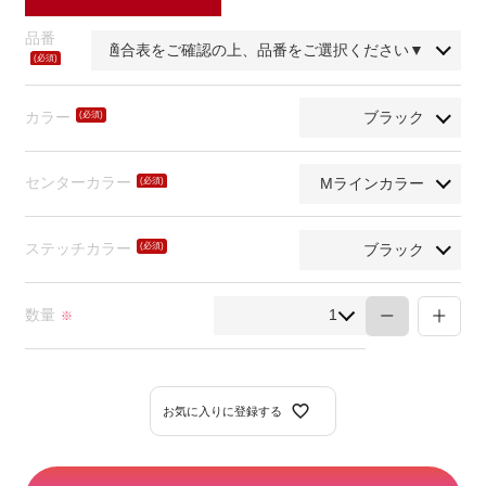
品番
(必
須)
カラー
(必
須)
センターカラー
(必
須)
ステッチカラー
(必
須)
数量
※
お気に入りに登録する