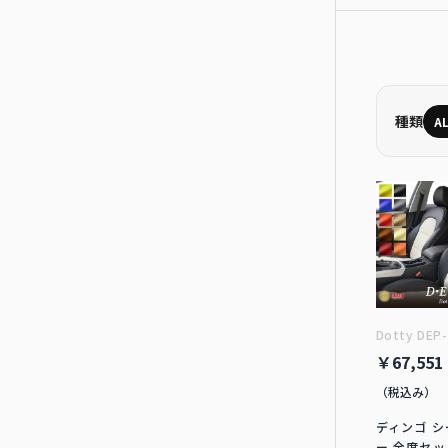
種類
A
Dotty DEP
￥67,551
（税込み）
ディンゴ 
ー 全席セッ