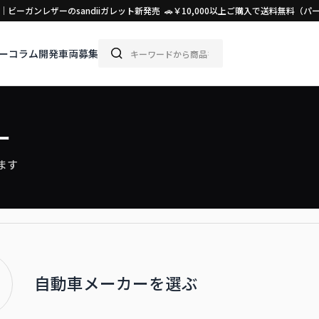
ビーガンレザーのsandiiガレット新発売 🚗￥10,000以上ご購入で送料無料
ー
コラム
開発車両募集
ー
ます
自動車メーカーを選ぶ