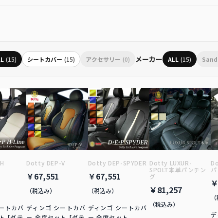
メーカー
LL
(15)
シートカバー
(15)
アクセサリー
(0)
ALL
(15)
Sand
-H
Dotty DEP-V
Dotty DEP-SPYDER
Dotty LUXUR-
D
SPOLT本革パンチン
パ
￥67,551
￥67,551
グ
￥
￥81,257
（税込み）
（税込み）
（
（税込み）
シートカバ
ディンゴ シートカバ
ディンゴ シートカバ
デ
ト [ダテ
ー 全席セット [ダテ
ー 全席セット