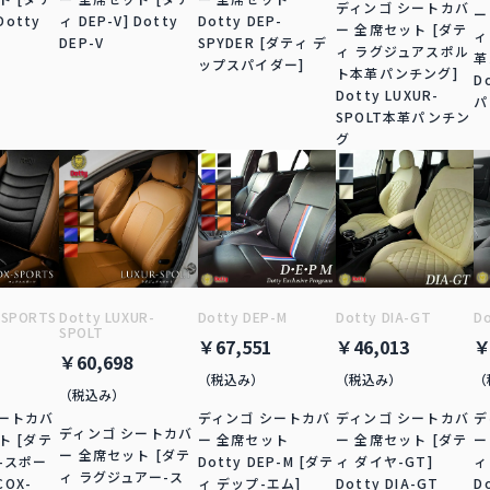
ディンゴ シートカバ
ー
Dotty
ィ DEP-V] Dotty
Dotty DEP-
ー 全席セット [ダテ
ィ
DEP-V
SPYDER [ダティ デ
ィ ラグジュアスポル
革
ップスパイダー]
ト本革パンチング]
D
Dotty LUXUR-
パ
SPOLT本革パンチン
グ
-SPORTS
Dotty LUXUR-
Dotty DEP-M
Dotty DIA-GT
Do
SPOLT
￥67,551
￥46,013
￥
￥60,698
（税込み）
（税込み）
（
（税込み）
シートカバ
ディンゴ シートカバ
ディンゴ シートカバ
デ
ディンゴ シートカバ
ト [ダテ
ー 全席セット
ー 全席セット [ダテ
ー
ー 全席セット [ダテ
-スポー
Dotty DEP-M [ダテ
ィ ダイヤ-GT]
ィ
ィ ラグジュアー-ス
COX-
ィ デップ-エム]
Dotty DIA-GT
D