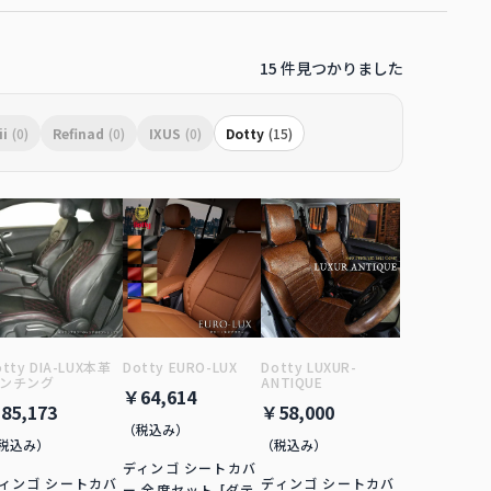
15 件見つかりました
ii
(0)
Refinad
(0)
IXUS
(0)
Dotty
(15)
otty DIA-LUX本革
Dotty EURO-LUX
Dotty LUXUR-
ンチング
ANTIQUE
￥64,614
85,173
￥58,000
（税込み）
税込み）
（税込み）
ディンゴ シートカバ
ィンゴ シートカバ
ディンゴ シートカバ
ー 全席セット [ダテ