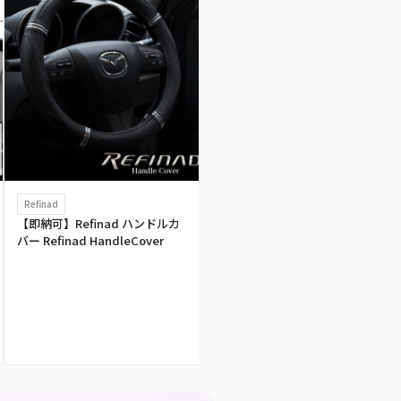
Refinad
Sandii
かわいい
【即納可】Refinad ハンドルカ
Sandii お得なアクセサリー7点セ
バー Refinad HandleCover
ット