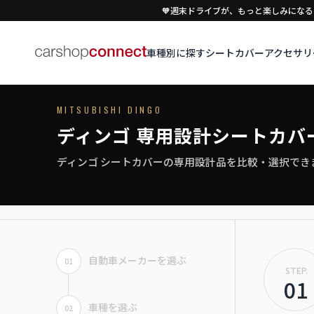
DINGO
🧡週末ドライブが、もっと楽しみになる｜
車種別に探す
アクセサリ
シートカバー
専用シートカバー
MITSUBISHI DINGO
ドライブを彩る、お気に入りのシートカバー。
ディンゴ 専用設計シートカバ
ディンゴ シートカバーの専用設計品を比較・選択でき
›
初めての方はこちら
ディンゴ対応商品を見る
自動車メーカーを選ぶ
01
STEP.
01
車種を選ぶ
02