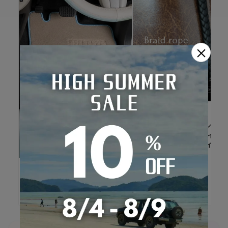
×
Refinad
Refinad専用オプション ブ
イドロープ 手編み パイピン
グ 編込みロープデザイン
Sandii
かわいい
Sandii フロアマット Sandii
Floormat