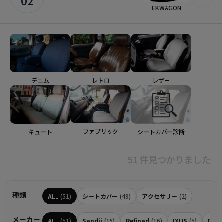
02
EKWAGON
デニム
レトロ
レザー
ファブリック
シートカバー診断
キュート
51 件見つかりました
種類
ALL
(51)
シートカバー
(49)
アクセサリー
(2)
メーカー
ALL
(51)
Sandii
(15)
Refinad
(16)
IXUS
(5)
Dott