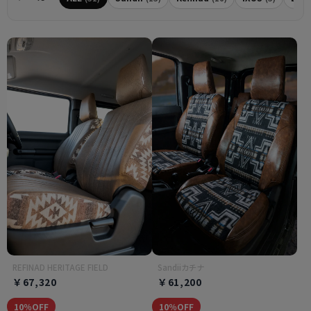
REFINAD HERITAGE FIELD
Sandiiカチナ
￥67,320
￥61,200
10％OFF
10％OFF