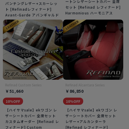
ートンレザーシートカバー 全席
パンチングレザー+スカーレッ
セット [Refinad レフィナード]
ト [Refinadレフィナード]
Harmonious ハーモニアス
Avant-Garde アバンギャルド
Refinad Custom Series
Refinad Alcantara Series
￥51,660
￥86,850
10％OFF
10％OFF
【ハイサマsale】ekワゴン レ
【ハイサマsale】ekワゴン レ
ザーシートカバー 全席セット
ザーシートカバー 全席セット
カスタムオーダー [Refinad レ
レザー+アルカンターラ
フィナード] Custom
[Refinad レフィナード]