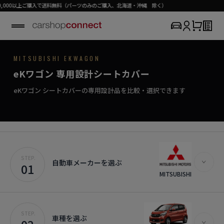
購入で送料無料（パーツのみのご購入、北海道・沖縄 除く）
MITSUBISHI / eK WAGON
MITSUBISHI EKWAGON
SEAT COVER COLLECTION
専用シートカバー
eK WAGON
eKワゴン 専用設計シートカバー
›
初めての方はこちら
毎日に寄り添う、やさしいシートカバー。
eKワゴン対応商品を見る
eKワゴン シートカバーの専用設計品を比較・選択できます
STEP.
自動車メーカーを選ぶ
01
MITSUBISHI
STEP.
車種を選ぶ