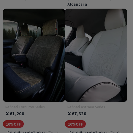
Alcantara
Refinad Corduroy Series
Refinad Astraea Series
￥61,200
￥67,320
10％OFF
10％OFF
【ハイサマsale】ekワゴン コ
【ハイサマsale】ekワゴン シ