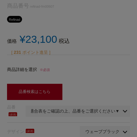
商品番号
refinad-fm00607
Refinad
¥
23,100
税込
価格
[
231
ポイント進呈 ]
商品詳細を選択
※必須
品番検索はこちら
品番
(必
須)
デザイン
(必