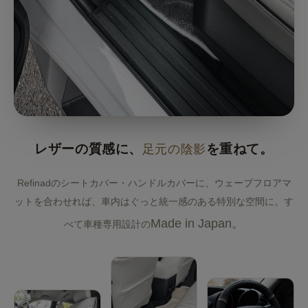
レザーの質感に、
足元の陰影
を重ねて。
Refinadのシートカバー・ハンドルカバーに、ウェーブフロアマ
ットを合わせれば、車内はぐっと統一感のある特別な空間に。す
Made in Japan。
べて車種専用設計の