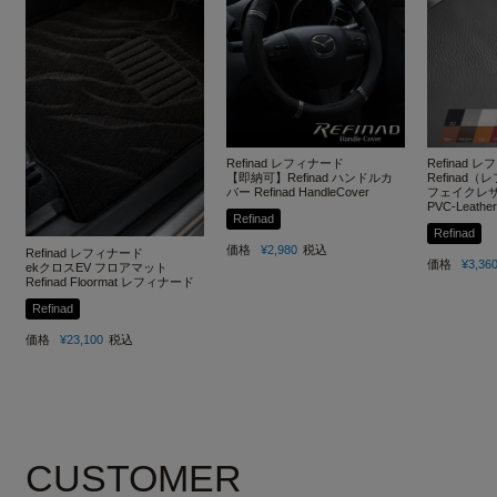
Refinad レフィナード
Refinad 
【即納可】Refinad ハンドルカ
Refinad
バー Refinad HandleCover
フェイクレザー
PVC-Leather
Refinad
Refinad
価格
¥
2,980
税込
Refinad レフィナード
価格
¥
3,36
ekクロスEV フロアマット
Refinad Floormat レフィナード
Refinad
価格
¥
23,100
税込
CUSTOMER