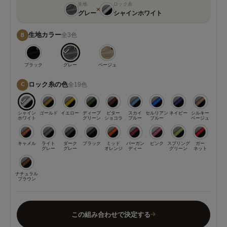
生地
ロック糸
×
グレー
シャインホワイト
生地カラー
全3色
B
ブラック
グレー
ベージュ
ロック糸の色
全19色
C
シャイン
ゴールド
イエロー
ディープ
ビター
スカイ
セルリアン
ネイビー
シルキー
ホワイト
グリーン
ショコラ
ブルー
ブルー
ベージュ
キャメル
ライト
ダーク
ブラック
ミッド
バーガン
ピンク
スプリング
ガー
グレー
グレー
オレンジ
ディー
グリーン
ネット
ナチュラル
ブラウン
この組み合わせで決定する