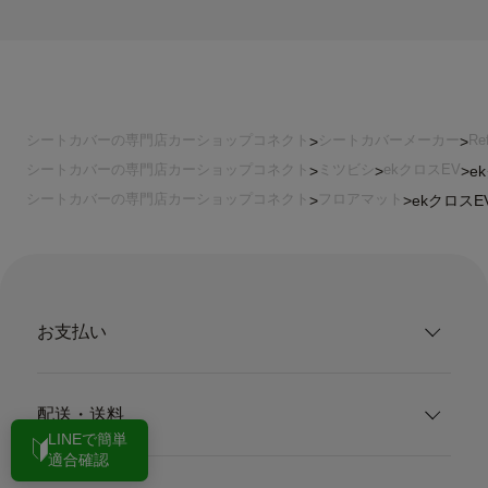
シートカバーの専門店カーショップコネクト
シートカバーメーカー
Re
シートカバーの専門店カーショップコネクト
ミツビシ
ekクロスEV
e
シートカバーの専門店カーショップコネクト
フロアマット
ekクロスEV
お支払い
配送・送料
LINEで簡単
適合確認