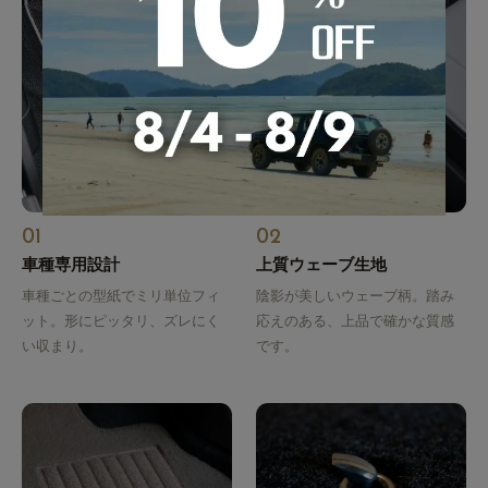
01
02
車種専用設計
上質ウェーブ生地
車種ごとの型紙でミリ単位フィ
陰影が美しいウェーブ柄。踏み
ット。形にピッタリ、ズレにく
応えのある、上品で確かな質感
い収まり。
です。