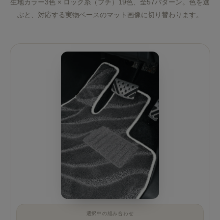
生地カラー3色 × ロック糸（フチ）19色、全57パターン。色を選
ぶと、対応する実物ベースのマット画像に切り替わります。
選択中の組み合わせ