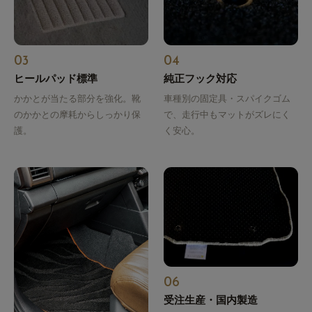
03
04
ヒールパッド標準
純正フック対応
かかとが当たる部分を強化。靴
車種別の固定具・スパイクゴム
のかかとの摩耗からしっかり保
で、走行中もマットがズレにく
護。
く安心。
06
受注生産・国内製造