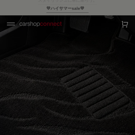
💛ハイサマーsale💛