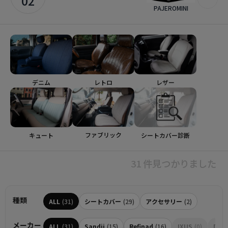
02
PAJEROMINI
デニム
レトロ
レザー
ファブリック
シートカバー診断
キュート
31 件見つかりました
種類
ALL
(31)
シートカバー
(29)
アクセサリー
(2)
メーカー
ALL
(31)
Sandii
(15)
Refinad
(16)
IXUS
(0)
Dott