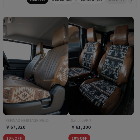
REFINAD HERITAGE FIELD
Sandiiカチナ
￥67,320
￥61,200
10％OFF
10％OFF