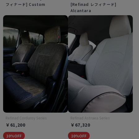
フィナード] Custom
[Refinad レフィナード]
Alcantara
Refinad Corduroy Series
Refinad Astraea Series
￥61,200
￥67,320
10％OFF
10％OFF