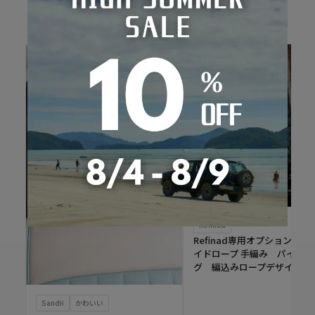
Refinad
Refinad専用オプション ブ
イドロープ 手編み パイピン
グ 編込みロープデザイン
Sandii
かわいい