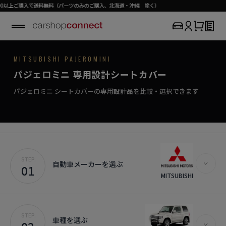
MITSUBISHI / PAJERO MINI
で送料無料（パーツのみのご購入、北海道・沖縄 除く）
MITSUBISHI PAJEROMINI
SEAT COVER COLLECTION
専用シートカバー
PAJERO MINI
パジェロミニ 専用設計シートカバー
›
初めての方はこちら
大地を駆ける、頼もしいシートカバー。
パジェロ ミニ対応商品を見る
パジェロミニ シートカバーの専用設計品を比較・選択できます
STEP.
自動車メーカーを選ぶ
01
MITSUBISHI
STEP.
車種を選ぶ