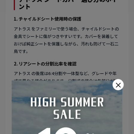
ント
1. チャイルドシート使用時の保護
アトラス をファミリーで使う場合、チャイルドシートの
金具でシートに傷がつきやすいです。カバーを装着して
おけば純正シートを保護しながら、汚れも防げて一石二
鳥です。
2. リアシートの分割比率を確認
アトラス の後席は6:4分割や一体型など、グレードや年
式で異なる場合があります。分割式の場合は各部分が独
×
立して可倒できるカバーを選ぶと使い勝手が保たれま
す。
3. 日常使いの汚れに強い素材
アトラス は買い物や通勤と日常的に使う機会が多い車種
です。飲み物のシミや食べこぼしに強い防水加工済みの
カバーを選ぶと、日々のお手入れが格段に楽になりま