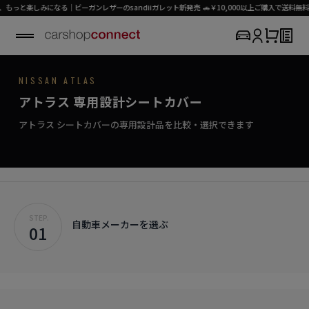
楽しみになる｜ビーガンレザーのsandiiガレット新発売 🚗￥10,000以上ご購入で送料無料（パ
NISSAN / ATLAS
NISSAN ATLAS
SEAT COVER COLLECTION
専用シートカバー
ATLAS
アトラス 専用設計シートカバー
›
初めての方はこちら
プロの誇り、確かなシートカバー。
アトラス対応商品を見る
アトラス シートカバーの専用設計品を比較・選択できます
STEP.
自動車メーカーを選ぶ
01