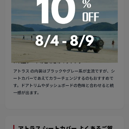
す。
4. フロントシートのスライド量を活用した装着
アトラス はコンパクトカーのため室内作業スペースが限
られます。フロントシートを最前方にスライドさせてリ
ア側から作業すると、背面のカバー装着が格段にやりや
すくなります。
5. 純正シートの色味とのマッチング
アトラス の内装はブラックやグレー系が主流ですが、シ
ートカバーであえてカラーチェンジするのもおすすめで
す。ドアトリムやダッシュボードの色味と合わせると統
一感が出ます。
アトラス シートカバー よくあるご質