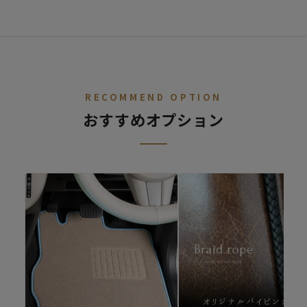
STEP.
車種を選ぶ
02
デニム
レトロ
レザー
ALL
ア行
カ行
サ行
タ行
ナ行
ハ
RECOMMEND OPTION
おすすめオプション
ファブリック
シートカバー診断
キュート
シートカバーの開発依頼
適合車種が無いけど、シートカバーを作ってほしいというご要望
があればご連絡ください。