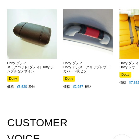
Dotty ダティ
Dotty ダティ
Dotty ダティ
ネックパッド [ダティ] Dotty シ
Dotty アシストグリップレザー
Dotty レ
ンプルなデザイン
カバー 2枚セット
Dotty
Dotty
Dotty
価格
¥
7,83
価格
¥
3,520
税込
価格
¥
2,937
税込
CUSTOMER
VOICE