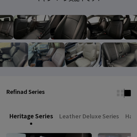
Refinad Series
Heritage Series
Leather Deluxe Series
Harm