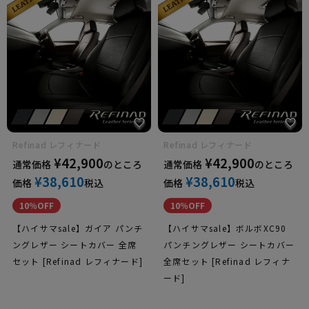
フォード
ルノー
Refinad レフィナード
Refinad レフィナード
¥
42,900
¥
42,900
通常価格
のところ
通常価格
のところ
¥
38,610
¥
38,610
価格
税込
価格
税込
光岡自動車
10％OFF
10％OFF
【ハイサマsale】ガイア パンチ
【ハイサマsale】ボルボXC90
ングレザー シートカバー 全席
パンチングレザー シートカバー
セット [Refinad レフィナード]
全席セット [Refinad レフィナ
シトロエン
ード]