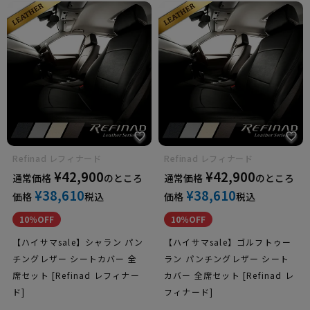
テスラ
ランドロー
バー
Refinad レフィナード
Refinad レフィナード
¥
42,900
¥
42,900
通常価格
のところ
通常価格
のところ
¥
38,610
¥
38,610
価格
税込
価格
税込
10％OFF
10％OFF
【ハイサマsale】シャラン パン
【ハイサマsale】ゴルフトゥー
チングレザー シートカバー 全
ラン パンチングレザー シート
席セット [Refinad レフィナー
カバー 全席セット [Refinad レ
ド]
フィナード]