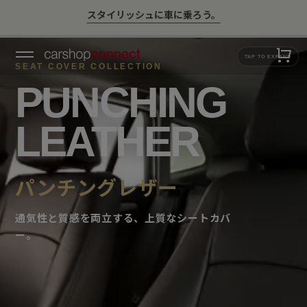
💛ハイサマーsale💛
SEAT COVER COLLECTION
PUNCHING
LEATHER
パンチングレザー
通気性と質感を両立する、上質なシートカバ
ー。