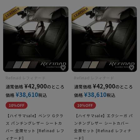
Refinad レフィナード
Refinad レフィナード
¥
42,900
¥
42,900
通常価格
のところ
通常価格
のところ
¥
38,610
¥
38,610
価格
税込
価格
税込
10％OFF
10％OFF
【ハイサマsale】ベンツ Gクラ
【ハイサマsale】エクシーガ パ
ス パンチングレザー シートカ
ンチングレザー シートカバー
バー 全席セット [Refinad レフ
全席セット [Refinad レフィナ
ィナード]
ード]