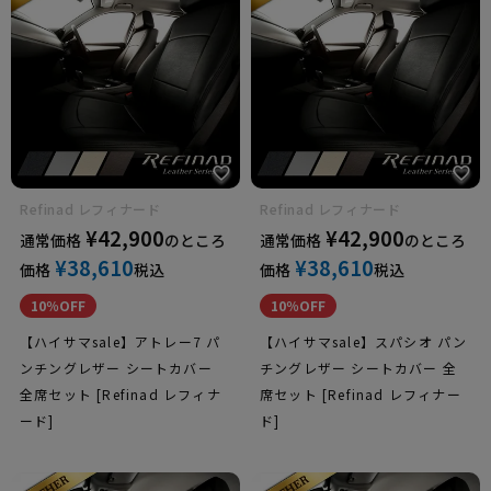
クライスラ
ー
ジープ
Refinad レフィナード
Refinad レフィナード
¥
42,900
¥
42,900
通常価格
のところ
通常価格
のところ
¥
38,610
¥
38,610
価格
税込
価格
税込
10％OFF
10％OFF
シボレー
【ハイサマsale】アトレー7 パ
【ハイサマsale】スパシオ パン
ンチングレザー シートカバー
チングレザー シートカバー 全
全席セット [Refinad レフィナ
席セット [Refinad レフィナー
ード]
ド]
プジョー