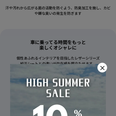
汗や汚れから広がる菌の活動を防ぐよう、防臭加工を施し、カビ
や嫌な臭いの発生を防ぎます
車に乗ってる時間をもっと
楽しくオシャレに
個性あふれるインテリアを目指したレザーシリーズ
純正シートとの違いが存在感を際立たせます。
×
COLOR
カラー