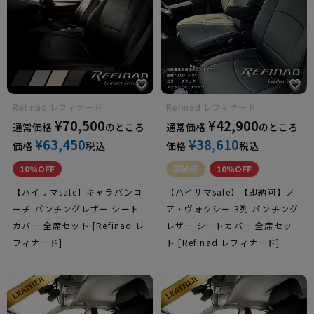
UDトラッ
クス
アウディ
Refinad レフィナード
Refinad レフィナード
¥
70,500
¥
42,900
通常価格
のところ
通常価格
のところ
¥
63,450
¥
38,610
価格
税込
価格
税込
メルセデス
10％OFF
即納可
10％OFF
ベンツ
【ハイサマsale】キャラバンコ
【ハイサマsale】【即納可】ノ
ーチ パンチングレザー シート
ア・ヴォクシー 3列 パンチング
カバー 全席セット [Refinad レ
レザー シートカバー 全席セッ
フィナード]
ト [Refinad レフィナード]
BMW