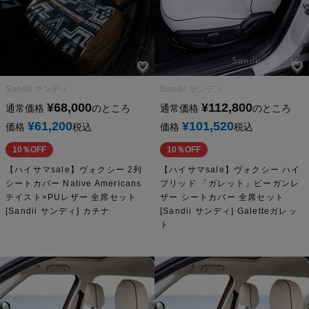
Sandii サンディ
Sandii サンディ
¥
68,000
¥
112,800
通常価格
のところ
通常価格
のところ
¥
61,200
¥
101,520
価格
税込
価格
税込
10％OFF
10％OFF
【ハイサマsale】ヴォクシー 2列
【ハイサマsale】ヴォクシー ハイ
シートカバー Native Americans
ブリッド 「ガレット」ビーガンレ
テイスト×PUレザー 全席セット
ザー シートカバー 全席セット
[Sandii サンディ] カチナ
[Sandii サンディ] Galetteガレッ
ト