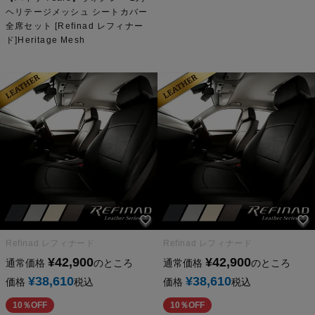
ヘリテージメッシュ シートカバー
全席セット [Refinad レフィナー
ド]Heritage Mesh
Refinad レフィナード
Refinad レフィナード
¥
42,900
¥
42,900
通常価格
のところ
通常価格
のところ
¥
38,610
¥
38,610
価格
税込
価格
税込
10％OFF
10％OFF