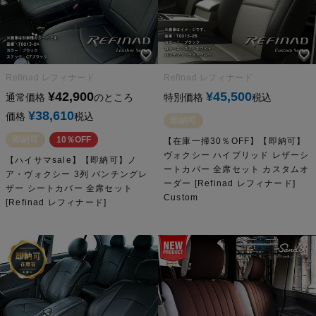
Refinad レフィナード
Refinad レフィナード
¥
42,900
¥
45,500
通常価格
のところ
特別価格
税込
¥
38,610
価格
税込
即納可
即納可
10％OFF
【在庫一掃30％OFF】【即納可】
ヴォクシー ハイブリッド レザーシ
【ハイサマsale】【即納可】ノ
ートカバー 全席セット カスタムオ
ア・ヴォクシー 3列 パンチングレ
ーダー [Refinad レフィナード]
ザー シートカバー 全席セット
Custom
[Refinad レフィナード]