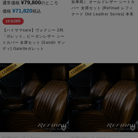
¥
79,800
祉車両） オールドレザー シートカ
通常価格
のところ
バー 全席セット [Refinad レフィ
¥
71,820
価格
税込
ナード Old Leather Series] 本革
10％OFF
【ハイサマsale】ヴォクシー 2列
「ガレット」ビーガンレザー シー
トカバー 全席セット [Sandii サン
ディ] Galetteガレット
Refinad レフィナード
Refinad レフィナード