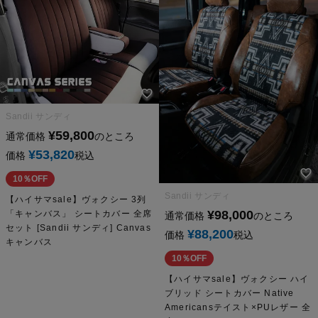
Sandii サンディ
¥
59,800
通常価格
のところ
¥
53,820
価格
税込
10％OFF
Sandii サンディ
【ハイサマsale】ヴォクシー 3列
¥
98,000
「キャンバス」 シートカバー 全席
通常価格
のところ
セット [Sandii サンディ] Canvas
¥
88,200
価格
税込
キャンバス
10％OFF
【ハイサマsale】ヴォクシー ハイ
ブリッド シートカバー Native
Americansテイスト×PUレザー 全