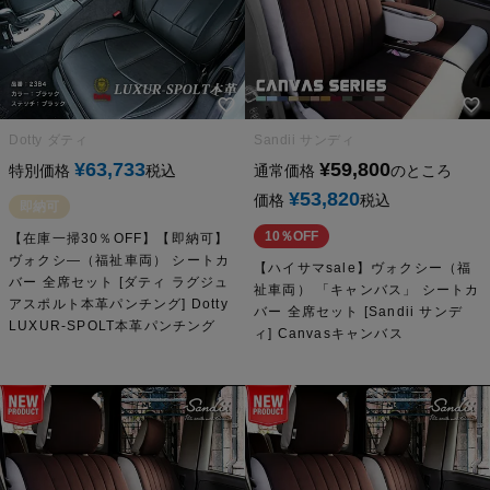
Dotty ダティ
Sandii サンディ
¥
63,733
¥
59,800
特別価格
税込
通常価格
のところ
¥
53,820
価格
税込
即納可
10％OFF
【在庫一掃30％OFF】【即納可】
ヴォクシ―（福祉車両） シートカ
【ハイサマsale】ヴォクシー（福
バー 全席セット [ダティ ラグジュ
祉車両） 「キャンバス」 シートカ
アスポルト本革パンチング] Dotty
バー 全席セット [Sandii サンデ
LUXUR-SPOLT本革パンチング
ィ] Canvasキャンバス