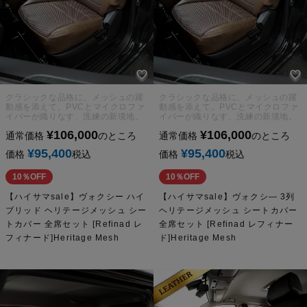
クラシックな品格に、メッシュの躍
クラシックな品格に、メッシュの躍
動感を添えて。PVCとマイクロファ
動感を添えて。PVCとマイクロファ
イバーが織りなす、洗練の新境地。
イバーが織りなす、洗練の新境地。
¥
106,000
¥
106,000
通常価格
のところ
通常価格
のところ
¥
95,400
¥
95,400
価格
税込
価格
税込
10％OFF
10％OFF
【ハイサマsale】ヴォクシー ハイ
【ハイサマsale】ヴォクシ― 3列
ブリッド ヘリテージメッシュ シー
ヘリテージメッシュ シートカバー
トカバー 全席セット [Refinad レ
全席セット [Refinad レフィナー
フィナード]Heritage Mesh
ド]Heritage Mesh