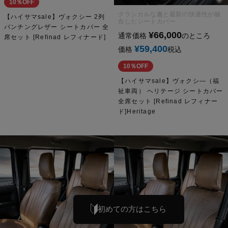
10％OFF
クラシカルな趣と最新の快適性が融
【ハイサマsale】ヴォクシー 2列
合したシートカバー
パンチングレザー シートカバー 全
¥
66,000
通常価格
のところ
席セット [Refinad レフィナード]
¥
59,400
価格
税込
10％OFF
【ハイサマsale】ヴォクシ―（福
祉車両） ヘリテージ シートカバー
全席セット [Refinad レフィナー
ド]Heritage
初めての方はこちら