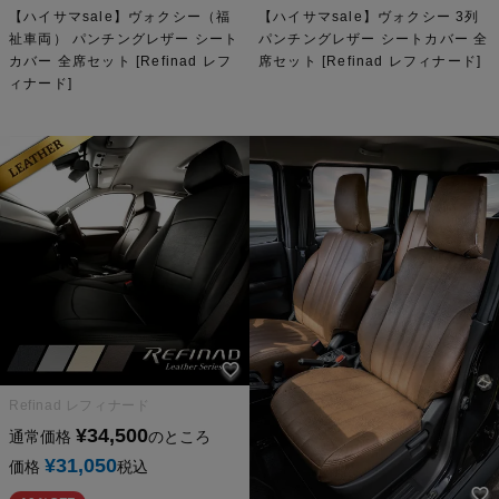
【ハイサマsale】ヴォクシー（福
【ハイサマsale】ヴォクシー 3列
祉車両） パンチングレザー シート
パンチングレザー シートカバー 全
カバー 全席セット [Refinad レフ
席セット [Refinad レフィナード]
ィナード]
Refinad レフィナード
¥
34,500
通常価格
のところ
¥
31,050
価格
税込