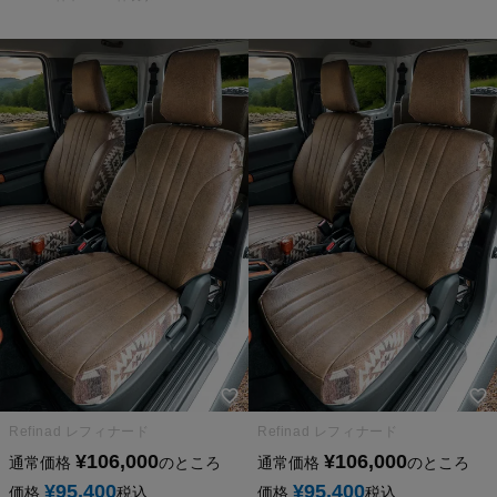
Refinad レフィナード
Refinad レフィナード
¥
106,000
¥
106,000
通常価格
のところ
通常価格
のところ
¥
95,400
¥
95,400
価格
税込
価格
税込