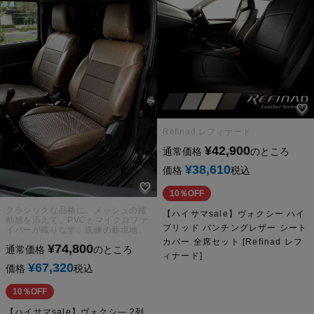
Refinad レフィナード
¥
42,900
通常価格
のところ
¥
38,610
価格
税込
10％OFF
クラシックな品格に、メッシュの躍
【ハイサマsale】ヴォクシー ハイ
動感を添えて。PVCとマイクロファ
ブリッド パンチングレザー シート
イバーが織りなす、洗練の新境地。
カバー 全席セット [Refinad レフ
¥
74,800
通常価格
のところ
ィナード]
¥
67,320
価格
税込
10％OFF
【ハイサマsale】ヴォクシ― 2列