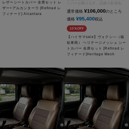
レザーシートカバー 全席セット レ
イバーが織りなす、洗練の新境地。
ザー+アルカンターラ [Refinad レ
¥
106,000
通常価格
のところ
フィナード] Alcantara
¥
95,400
価格
税込
10％OFF
【ハイサマsale】ヴォクシ―（福
祉車両） ヘリテージメッシュ シー
トカバー 全席セット [Refinad レ
フィナード]Heritage Mesh