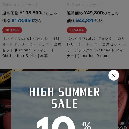
Refinad レフィナード
Refinad レフィナード
¥
198,500
¥
49,800
通常価格
のところ
通常価格
のところ
¥
178,650
¥
44,820
価格
税込
価格
税込
10％OFF
10％OFF
【ハイサマsale】ヴォクシ― 3列
【ハイサマsale】ヴォクシ― 2列
オールドレザー シートカバー 全席
レザーシートカバー 全席セット レ
セット [Refinad レフィナード
ザーデラックス [Refinad レフィ
Old Leather Series] 本革
ナード] Leather Deluxe
×