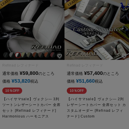
Refinad レフィナード
Refinad レフィナード
¥
59,800
¥
57,400
通常価格
のところ
通常価格
のところ
¥
53,820
¥
51,660
価格
税込
価格
税込
10％OFF
10％OFF
【ハイサマsale】ヴォクシ― 3列
【ハイサマsale】ヴォクシ― 2列
ツートンレザーシートカバー 全席
レザーシートカバー 全席セット カ
セット [Refinad レフィナード]
スタムオーダー [Refinad レフィ
Harmonious ハーモニアス
ナード] Custom