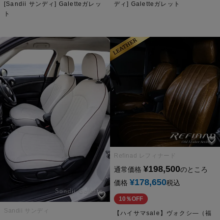
[Sandii サンディ] Galetteガレッ
ディ] Galetteガレット
ト
Refinad レフィナード
¥
198,500
通常価格
のところ
¥
178,650
価格
税込
10％OFF
Sandii サンディ
【ハイサマsale】ヴォクシ―（福