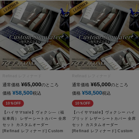
Refinad レフィナード
Refinad レフィナード
¥
65,000
¥
65,000
通常価格
のところ
通常価格
のところ
¥
58,500
¥
58,500
価格
税込
価格
税込
10％OFF
10％OFF
【ハイサマsale】ヴォクシ―（福
【ハイサマsale】ヴォクシー ハイ
祉車両） レザーシートカバー 全席
ブリッド レザーシートカバー 全席
セット カスタムオーダー
セット カスタムオーダー
[Refinad レフィナード] Custom
[Refinad レフィナード] Custom