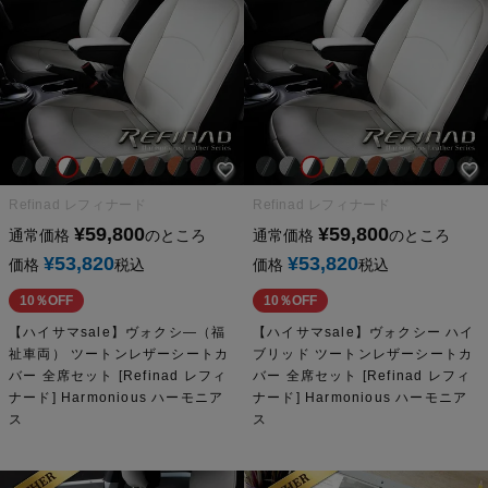
Refinad レフィナード
Refinad レフィナード
¥
59,800
¥
59,800
通常価格
のところ
通常価格
のところ
¥
53,820
¥
53,820
価格
税込
価格
税込
10％OFF
10％OFF
【ハイサマsale】ヴォクシ―（福
【ハイサマsale】ヴォクシー ハイ
祉車両） ツートンレザーシートカ
ブリッド ツートンレザーシートカ
バー 全席セット [Refinad レフィ
バー 全席セット [Refinad レフィ
ナード] Harmonious ハーモニア
ナード] Harmonious ハーモニア
ス
ス