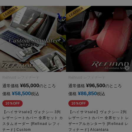
Refinad レフィナード
Refinad レフィナード
¥
65,000
¥
96,500
通常価格
のところ
通常価格
のところ
¥
58,500
¥
86,850
価格
税込
価格
税込
10％OFF
10％OFF
【ハイサマsale】ヴォクシ― 3列
【ハイサマsale】ヴォクシ― 2列
レザーシートカバー 全席セット カ
レザーシートカバー 全席セット レ
スタムオーダー [Refinad レフィ
ザー+アルカンターラ [Refinad レ
ナード] Custom
フィナード] Alcantara