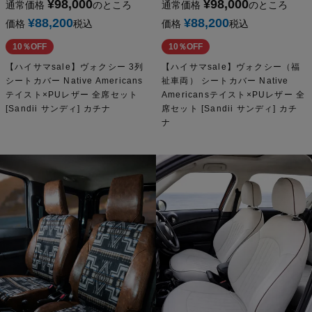
¥
98,000
¥
98,000
通常価格
のところ
通常価格
のところ
¥
88,200
¥
88,200
価格
税込
価格
税込
10％OFF
10％OFF
【ハイサマsale】ヴォクシー 3列
【ハイサマsale】ヴォクシー（福
シートカバー Native Americans
祉車両） シートカバー Native
テイスト×PUレザー 全席セット
Americansテイスト×PUレザー 全
[Sandii サンディ] カチナ
席セット [Sandii サンディ] カチ
ナ