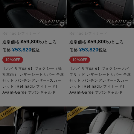
Refinad レフィナード
Refinad レフィナード
¥
59,800
¥
59,800
通常価格
のところ
通常価格
のところ
¥
53,820
¥
53,820
価格
税込
価格
税込
10％OFF
10％OFF
【ハイサマsale】ヴォクシ―（福
【ハイサマsale】ヴォクシー ハイ
祉車両） レザーシートカバー 全席
ブリッド レザーシートカバー 全席
セット パンチングレザー+スカー
セット パンチングレザー+スカー
レット [Refinadレフィナード]
レット [Refinadレフィナード]
Avant-Garde アバンギャルド
Avant-Garde アバンギャルド