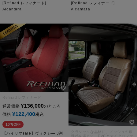
[Refinad レフィナード]
[Refinad レフィナード]
Alcantara
Alcantara
Refinad レフィナード
¥
136,000
通常価格
のところ
¥
122,400
価格
税込
10％OFF
クラシックな品格に、メッシュの躍
【ハイサマsale】ヴォクシ― 3列
動感を添えて。PVCとマイクロファ