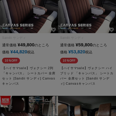
Sandii サンディ
Sandii サンディ
¥
49,800
¥
59,800
通常価格
のところ
通常価格
のところ
¥
44,820
¥
53,820
価格
税込
価格
税込
10％OFF
10％OFF
【ハイサマsale】ヴォクシー 2列
【ハイサマsale】ヴォクシー ハイ
「キャンバス」 シートカバー 全席
ブリッド 「キャンバス」 シートカ
セット [Sandii サンディ] Canvas
バー 全席セット [Sandii サンデ
キャンバス
ィ] Canvasキャンバス