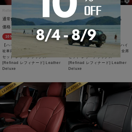
Refinad レフィナード
Refinad レフィナード
¥
59,800
¥
59,800
通常価格
のところ
通常価格
のところ
¥
53,820
¥
53,820
価格
税込
価格
税込
10％OFF
10％OFF
【ハイサマsale】ヴォクシ―（福
【ハイサマsale】ヴォクシー ハイ
祉車両） レザーシートカバー 全席
ブリッド レザーシートカバー 全席
セット レザーデラックス
セット レザーデラックス
[Refinad レフィナード] Leather
[Refinad レフィナード] Leather
Deluxe
Deluxe