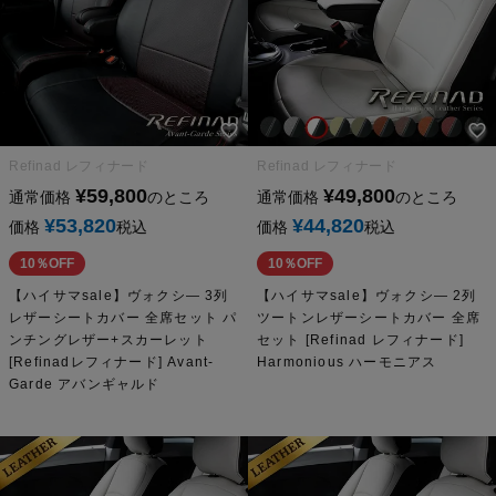
Refinad レフィナード
Refinad レフィナード
¥
59,800
¥
49,800
通常価格
のところ
通常価格
のところ
¥
53,820
¥
44,820
価格
税込
価格
税込
10％OFF
10％OFF
【ハイサマsale】ヴォクシ― 3列
【ハイサマsale】ヴォクシ― 2列
レザーシートカバー 全席セット パ
ツートンレザーシートカバー 全席
ンチングレザー+スカーレット
セット [Refinad レフィナード]
[Refinadレフィナード] Avant-
Harmonious ハーモニアス
Garde アバンギャルド