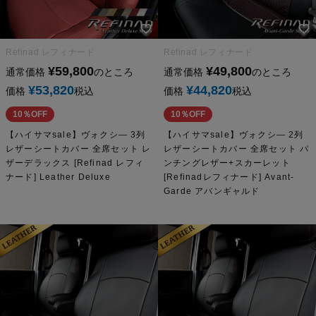
Refinad レフィナード
Refinad レフィナード
¥
59,800
¥
49,800
通常価格
のところ
通常価格
のところ
¥
53,820
¥
44,820
価格
税込
価格
税込
10％OFF
10％OFF
【ハイサマsale】ヴォクシ― 3列
【ハイサマsale】ヴォクシ― 2列
レザーシートカバー 全席セット レ
レザーシートカバー 全席セット パ
ザーデラックス [Refinad レフィ
ンチングレザー+スカーレット
ナード] Leather Deluxe
[Refinadレフィナード] Avant-
Garde アバンギャルド