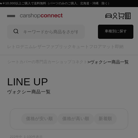
（パーツのみのご購入、北海道・沖縄 除く）
車種別に探す
レトロ
デニム
レザー
ファブリック
キュート
フロアマット
即納
シートカバーの専門店カーショップコネクト
ヴォクシー商品一覧
LINE UP
ヴォクシー商品一覧
価格が安い順
価格が高い順
新着順
222
件中
1
-
100
件表示