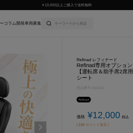
スタイリッシュに車に乗ろう。
ー
コラム
開発車両募集
Refinad レフィナード
Refinad専用オプショ
【運転席＆助手席2席用
シート
商品番号
uletan2
Refinad
¥
12,000
価格
税込
[
120
ポイント進呈 ]