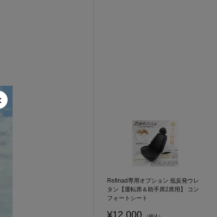
×
Refinad専用オプション 低反発ウレ
タン【運転席＆助手席2席用】 コン
フォートシート
¥12,000
（税込）