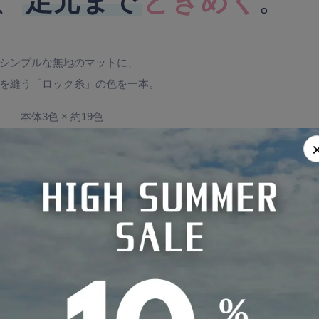
、
足元まで
ときめく
。
シンプルな無地のマットに、
を縫う「ロック糸」の色を一本。
本体3色 × 約19色 ―
たの内装に、ぴったりの一色を。