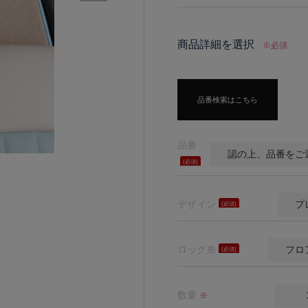
商品詳細を選択
※必須
品番検索はこちら
品番
(必
須)
デザイン
(必
須)
ロック糸
(必
須)
数量
※