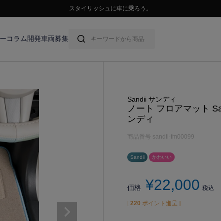
💛ハイサマーsale💛
ー
コラム
開発車両募集
Sandii サンディ
ノート フロアマット Sandi
ンディ
商品番号
sandii-fm00099
Sandii
かわいい
¥
22,000
価格
税込
[
220
ポイント進呈 ]