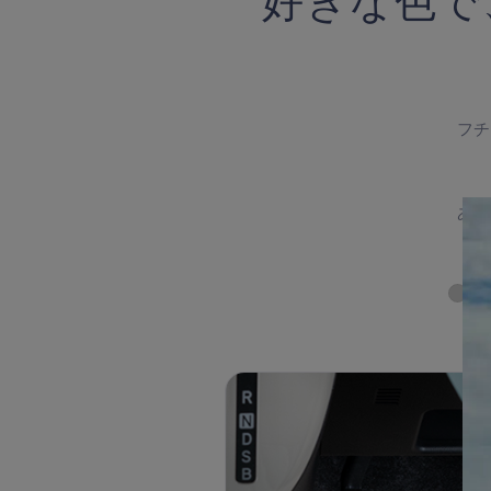
好きな色で
フチ
あな