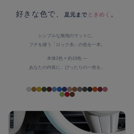
好きな色で、
。
足元まで
ときめく
シンプルな無地のマットに、
フチを縫う「ロック糸」の色を一本。
本体3色 × 約19色 ―
あなたの内装に、ぴったりの一色を。