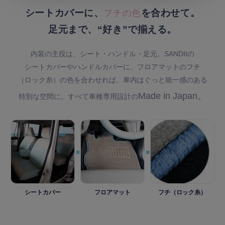
シートカバーに、
フチの色
を合わせて。
足元まで、
“好き”で揃える。
内装の主役は、シート・ハンドル・足元。SANDIIの
シートカバーや
ハンドルカバーに、フロアマットの
フチ
（ロック糸）の色を
合わせれば、車内はぐっと
統一感のある
Made in Japan。
特別な空間に。すべて
車種専用設計の
×
×
シートカバー
フロアマット
フチ（ロック糸）