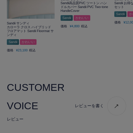
Sandii高品質PVC ツートン ハン
Sandii 
ドルカバー Sandii PVC Two-tone
セット
HandleCover
Sandii
か
Sandii
かわいい
価格
¥
12,0
Sandii サンディ
価格
¥
4,800
税込
カローラ クロス ハイブリッド
フロアマット Sandii Floormat サ
ンディ
Sandii
かわいい
価格
¥
23,100
税込
CUSTOMER
VOICE
レビューを書く
レビュー