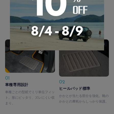
QUALITY
ずっと使える、
こだわり。
仮
仮
01
02
車種専用設計
ヒールパッド標準
車種ごとの型紙でミリ単位フィッ
かかとが当たる部分を強化。靴の
ト。形にピッタリ、ズレにくい収
かかとの摩耗からしっかり保護。
まり。