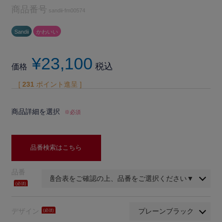
商品番号
sandii-fm00574
Sandii
かわいい
¥
23,100
税込
価格
[
231
ポイント進呈 ]
商品詳細を選択
※必須
品番検索はこちら
品番
(必
須)
デザイン
(必