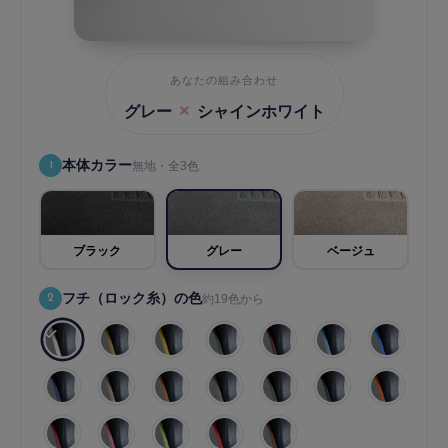
あなたの組み合わせ
×
グレー
シャインホワイト
本体カラー
1
無地・全3色
ブラック
グレー
ベージュ
フチ（ロック糸）の色
2
約19色から