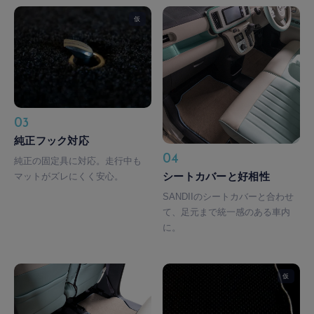
仮
03
純正フック対応
04
純正の固定具に対応。走行中も
シートカバーと好相性
マットがズレにくく安心。
SANDIIのシートカバーと合わせ
て、足元まで統一感のある車内
に。
仮