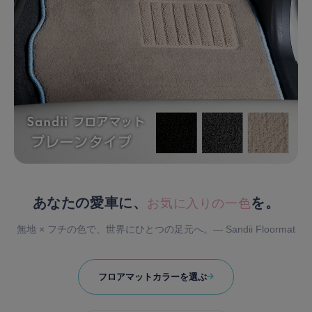
あなたの愛車に、
を。
お気に入りの一色
無地 × フチの色で、世界にひとつの足元へ。― Sandii Floormat
フロアマットカラーを選ぶ