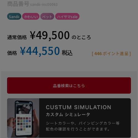
商品番号
sandii-mc00063
Sandii
かわいい
ペット
ハイサマsale
¥
49,500
通常価格
のところ
¥
44,550
税込
価格
[
446
ポイント進呈 ]
品番検索はこちら