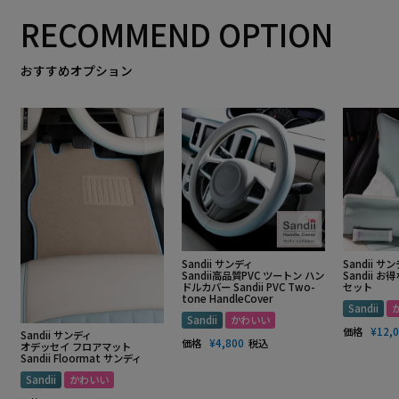
RECOMMEND OPTION
おすすめオプション
Sandii サンディ
Sandii サ
Sandii高品質PVC ツートン ハン
Sandii 
ドルカバー Sandii PVC Two-
セット
tone HandleCover
Sandii
Sandii
かわいい
価格
¥
12,
Sandii サンディ
価格
¥
4,800
税込
オデッセイ フロアマット
Sandii Floormat サンディ
Sandii
かわいい