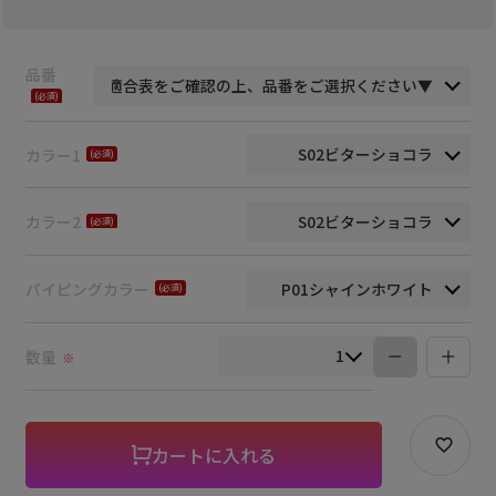
品番
(必
須)
カラー1
(必
須)
カラー2
(必
須)
パイピングカラー
(必
須)
数量
※
カートに入れる