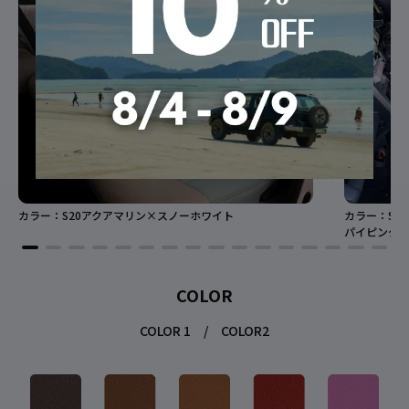
カラー：S20アクアマリン×スノーホワイト
カラー：S0
パイピング：
COLOR
COLOR 1 / COLOR2