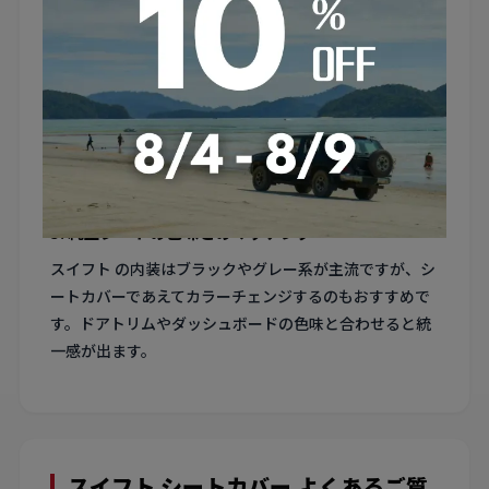
す。
4. フロントシートのスライド量を活用した装着
スイフト はコンパクトカーのため室内作業スペースが限
られます。フロントシートを最前方にスライドさせてリ
ア側から作業すると、背面のカバー装着が格段にやりや
すくなります。
5. 純正シートの色味とのマッチング
スイフト の内装はブラックやグレー系が主流ですが、シ
ートカバーであえてカラーチェンジするのもおすすめで
す。ドアトリムやダッシュボードの色味と合わせると統
一感が出ます。
スイフト シートカバー よくあるご質