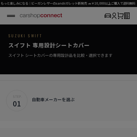
楽しみになる｜ビーガンレザーのsandiiガレット新発売 🚗￥10,000以上ご購入で送料無料（パ
SUZUKI / SWIFT
SUZUKI SWIFT
SEAT COVER COLLECTION
専用シートカバー
SWIFT
スイフト 専用設計シートカバー
›
初めての方はこちら
攻めの走りに、上質なシートカバー。
スイフト対応商品を見る
スイフト シートカバーの専用設計品を比較・選択できます
STEP.
自動車メーカーを選ぶ
01