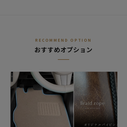
STEP.
車種を選ぶ
02
デニム
レトロ
レザー
ALL
ア行
カ行
サ行
タ行
ナ行
ハ
RECOMMEND OPTION
おすすめオプション
ファブリック
シートカバー診断
キュート
シートカバーの開発依頼
適合車種が無いけど、シートカバーを作ってほしいというご要望
があればご連絡ください。