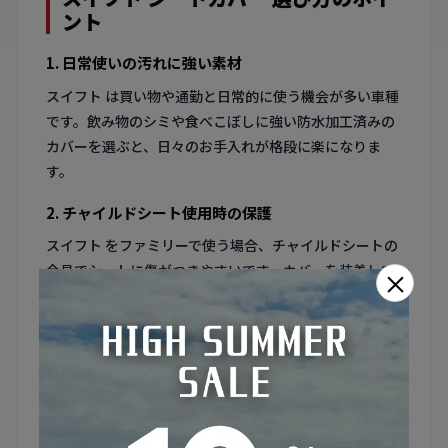
ント
1. 日常使いの汚れに強い素材
スイフト は買い物や通勤と日常的に使う機会が多い車種
です。飲み物のシミや食べこぼしに強い防水加工済みの
カバーを選ぶと、日々のお手入れが格段に楽になりま
す。
2. チャイルドシート使用時の保護
スイフト をファミリーで使う場合、チャイルドシートの
金具でシートに傷がつきやすいです。カバーを装着して
×
おけば純正シートを保護しながら、汚れも防げて一石二
鳥です。
3. リアシートの分割比率を確認
スイフト の後席は6:4分割や一体型など、グレードや年
式で異なる場合があります。分割式の場合は各部分が独
立して可倒できるカバーを選ぶと使い勝手が保たれま