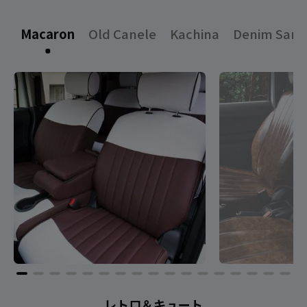
Macaron
Old Canele
Kachina
Denim Sand
レトロ＆キュート