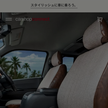
💛ハイサマーsale💛