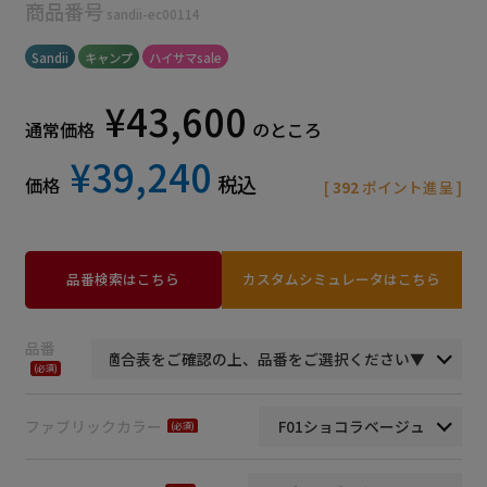
商品番号
sandii-ec00114
Sandii
キャンプ
ハイサマsale
¥
43,600
通常価格
のところ
¥
39,240
税込
価格
[
392
ポイント進呈 ]
品番検索はこちら
カスタムシミュレータはこちら
品番
(必
須)
ファブリックカラー
(必
須)