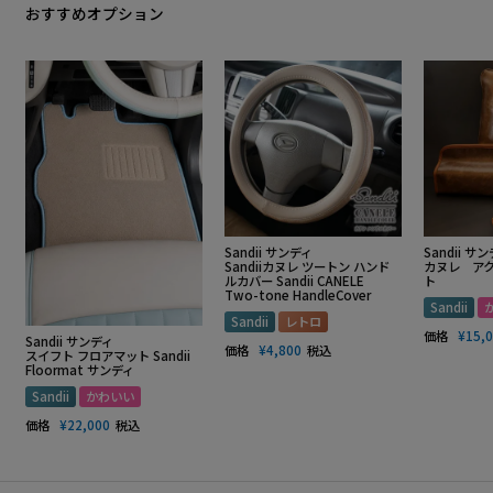
おすすめオプション
Sandii サンディ
Sandii サ
Sandiiカヌレ ツートン ハンド
カヌレ ア
ルカバー Sandii CANELE
ト
Two-tone HandleCover
Sandii
Sandii
レトロ
価格
¥
15,
Sandii サンディ
価格
¥
4,800
税込
スイフト フロアマット Sandii
Floormat サンディ
Sandii
かわいい
価格
¥
22,000
税込