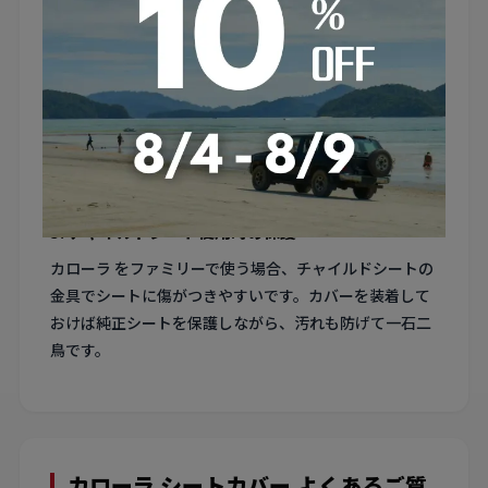
一感が出ます。
4. リアシートの分割比率を確認
カローラ の後席は6:4分割や一体型など、グレードや年
式で異なる場合があります。分割式の場合は各部分が独
立して可倒できるカバーを選ぶと使い勝手が保たれま
す。
5. チャイルドシート使用時の保護
カローラ をファミリーで使う場合、チャイルドシートの
金具でシートに傷がつきやすいです。カバーを装着して
おけば純正シートを保護しながら、汚れも防げて一石二
鳥です。
カローラ シートカバー よくあるご質