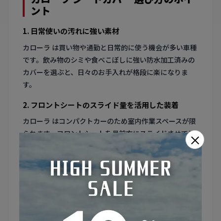
ント
1. 日常使いの汚れに強い素材
カローラ は買い物や通勤と日常的に使う機会が多い車種
です。飲み物のシミや食べこぼしに強い防水加工済みの
カバーを選ぶと、日々のお手入れが格段に楽になりま
す。
2. フロントシートのスライド量を活用した装着
カローラ はコンパクトカーのため室内作業スペースが限
られます。フロントシートを最前方にスライドさせてリ
×
ア側から作業すると、背面のカバー装着が格段にやりや
すくなります。
3. 純正シートの色味とのマッチング
カローラ の内装はブラックやグレー系が主流ですが、シ
ートカバーであえてカラーチェンジするのもおすすめで
す。ドアトリムやダッシュボードの色味と合わせると統