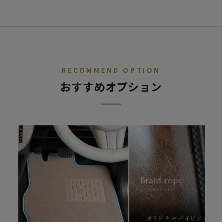
STEP.
車種を選ぶ
02
デニム
レトロ
レザー
ALL
ア行
カ行
サ行
タ行
ナ行
ハ
RECOMMEND OPTION
おすすめオプション
ファブリック
シートカバー診断
キュート
シートカバーの開発依頼
適合車種が無いけど、シートカバーを作ってほしいというご要望
があればご連絡ください。