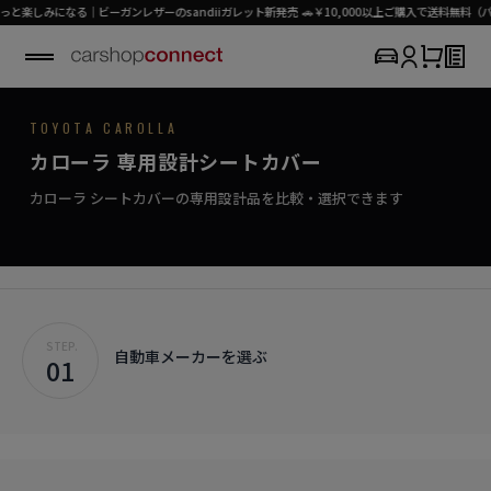
みになる｜ビーガンレザーのsandiiガレット新発売 🚗￥10,000以上ご購入で送料無料（パーツ
TOYOTA / COROLLA
TOYOTA CAROLLA
SEAT COVER COLLECTION
専用シートカバー
COROLLA
カローラ 専用設計シートカバー
›
初めての方はこちら
信頼を重ねる、定番のシートカバー。
カローラ対応商品を見る
カローラ シートカバーの専用設計品を比較・選択できます
STEP.
自動車メーカーを選ぶ
01