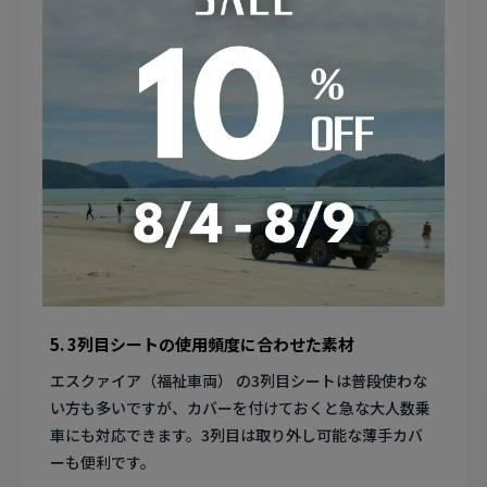
3. 子どもの食べこぼし対策は防水素材で
エスクァイア（福祉車両） をファミリーで使う場合、2
列目・3列目での食べこぼしは避けられません。PVCレザ
ーやPUレザーの防水カバーなら濡れタオルでサッと拭く
だけで清潔を保てます。
4. スライドドア側の乗降で擦れるシートサイド
エスクァイア（福祉車両） はスライドドアから乗り降り
する際、2列目シートのサイド部分が特に擦れやすいで
す。耐摩耗性の高い素材のカバーでこの部分を保護する
のが賢い選択です。
5. 3列目シートの使用頻度に合わせた素材
エスクァイア（福祉車両） の3列目シートは普段使わな
い方も多いですが、カバーを付けておくと急な大人数乗
車にも対応できます。3列目は取り外し可能な薄手カバ
ーも便利です。