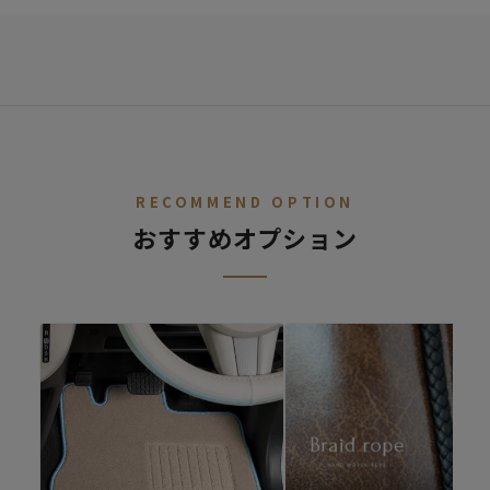
STEP.
車種を選ぶ
02
デニム
レトロ
レザー
ALL
ア行
カ行
サ行
タ行
ナ行
ハ
RECOMMEND OPTION
おすすめオプション
ファブリック
シートカバー診断
キュート
シートカバーの開発依頼
適合車種が無いけど、シートカバーを作ってほしいというご要望
があればご連絡ください。