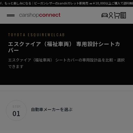
楽しみになる｜ビーガンレザーのsandiiガレット新発売 🚗￥10,000以上ご購入で送料無料（
TOYOTA / ESQUIRE WELCAB
TOYOTA ESQUIREWELCAB
SEAT COVER COLLECTION
専用シートカバー
ESQUIRE
エスクァイア（福祉車両） 専用設計シートカ
›
初めての方はこちら
家族を乗せて、安心のシートカバー。
バー
エスクァイア ウェルキャブ対応商品を見る
WELCAB
エスクァイア（福祉車両） シートカバーの専用設計品を比較・選択
できます
STEP.
自動車メーカーを選ぶ
01