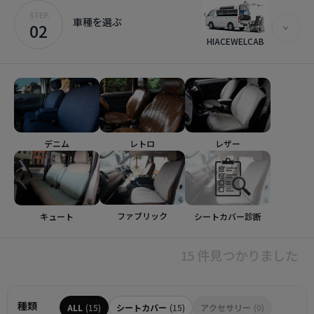
STEP.
車種を選ぶ
02
HIACEWELCAB
デニム
レトロ
レザー
ファブリック
シートカバー診断
キュート
15 件見つかりました
種類
ALL
(15)
シートカバー
(15)
アクセサリー
(0)