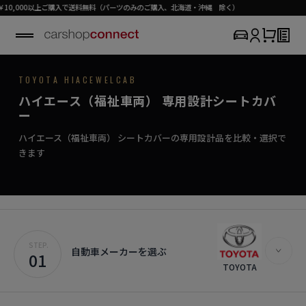
上ご購入で送料無料（パーツのみのご購入、北海道・沖縄 除く）
TOYOTA / HIACE WELCAB
TOYOTA HIACEWELCAB
SEAT COVER COLLECTION
専用シートカバー
HIACE
ハイエース（福祉車両） 専用設計シートカバ
›
初めての方はこちら
愛車に寄り添う、上質なシートカバー。
ー
ハイエース ウェルキャブ対応商品を見る
WELCAB
ハイエース（福祉車両） シートカバーの専用設計品を比較・選択で
きます
STEP.
自動車メーカーを選ぶ
01
TOYOTA