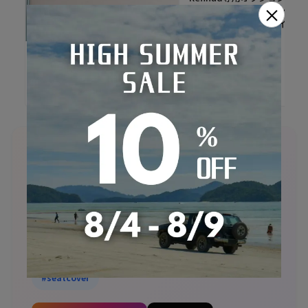
×
イドロープ 手編み パイピン
グ 編込みロープデザイン
Sandii
かわいい
Sandii フロアマット Sandii
Floormat
📷 あなたの装着写真をシェアしませんか？
シートカバーを取り付けたら、ぜひSNSに投稿してくださ
い！あなたの写真が次のオーナーの参考になります。
#カーショップコネクト
#ハイエース（福祉車両）シートカバー
#シートカバー
#seatcover