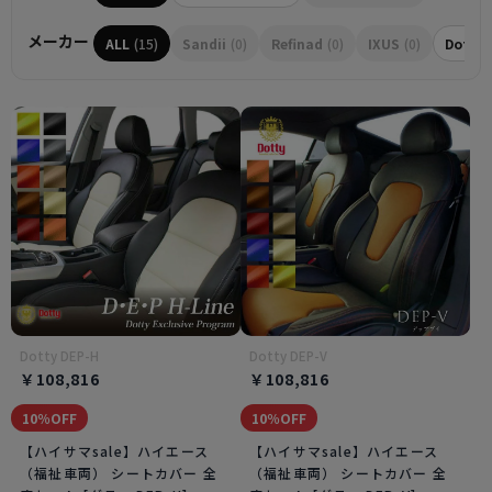
メーカー
ALL
(15)
Sandii
(0)
Refinad
(0)
IXUS
(0)
Dotty
Dotty DEP-H
Dotty DEP-V
￥108,816
￥108,816
10％OFF
10％OFF
【ハイサマsale】ハイエース
【ハイサマsale】ハイエース
（福祉車両） シートカバー 全
（福祉車両） シートカバー 全