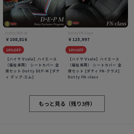
Dotty DEP-M
Dotty FN-Class
￥108,816
￥125,997
10％OFF
10％OFF
【ハイサマsale】ハイエース
【ハイサマsale】ハイエース
（福祉車両） シートカバー 全
（福祉車両） シートカバー 全
席セット Dotty DEP-M [ダテ
席セット [ダティ FN-クラス]
ィ デップ-エム]
Dotty FN-class
もっと見る（残り3件）