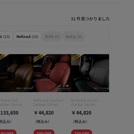
31 件見つかりました
ii
(15)
Refinad
(16)
IXUS
(0)
Dotty
(0)
finad Old
Refinad Leather
Refinad Avant-
ather Series
Deluxe Series
Garde Series
133,650
￥44,820
￥44,820
税込み）
（税込み）
（税込み）
10％OFF
10％OFF
10％OFF