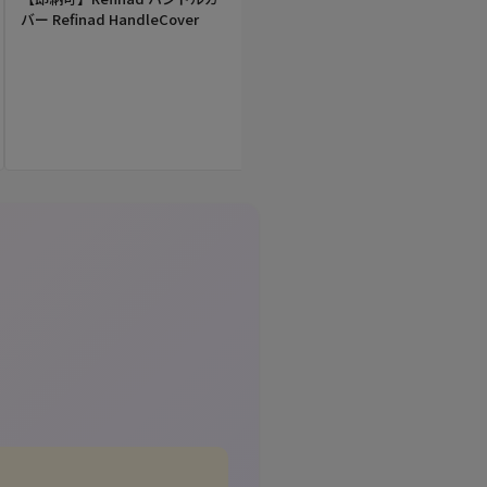
バー Refinad HandleCover
ット