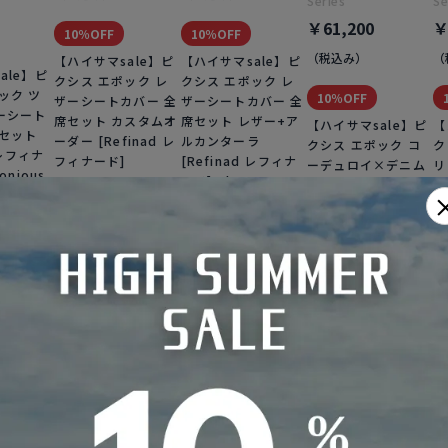
Series
Se
￥61,200
￥
10％OFF
10％OFF
（税込み）
（
【ハイサマsale】ピ
【ハイサマsale】ピ
ale】ピ
クシス エポック レ
クシス エポック レ
ック ツ
10％OFF
ザーシートカバー 全
ザーシートカバー 全
ーシート
席セット カスタムオ
席セット レザー+ア
【ハイサマsale】ピ
【
席セット
ーダー [Refinad レ
ルカンターラ
クシス エポック コ
ク
 レフィナ
フィナード]
[Refinad レフィナ
ーデュロイ×デニム
リ
onious
Custom
ード] Alcantara
シートカバー 全席セ
ー
ス
ット [Refinad レフ
セ
ィナード]
フ
もっと見る（残り19件