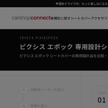
EPOCH
🧡週末ドライブが、もっと楽しみになる｜
車種別に探す
アクセサリ
シートカバー
専用シートカバー
TOYOTA PIXISEPOCH
ピクシス エポック 専用設計
小さなクルマに、大きな満足を。
ピクシス エポック シートカバーの専用設計品を比較
›
初めての方はこちら
ピクシス エポック対応商品を見る
自動車メーカーを選ぶ
01
STEP.
01
車種を選ぶ
02