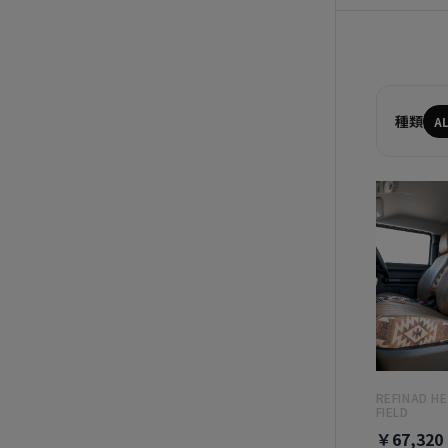
種類
A
REFINAD H
FIELD
￥67,320