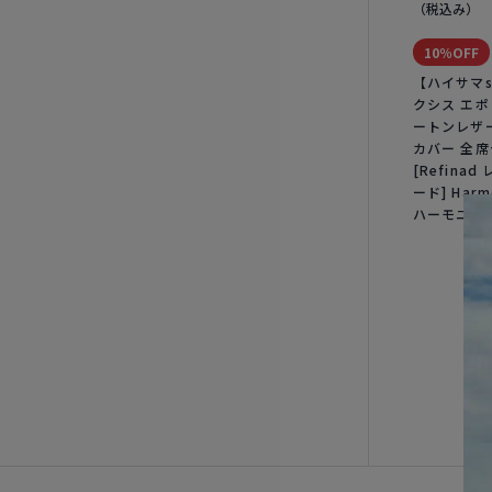
（税込み）
10％OFF
【ハイサマs
クシス エポ
ートンレザ
カバー 全
[Refinad
ード] Harm
ハーモニア