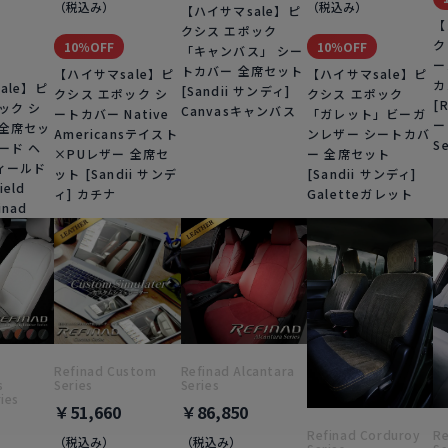
（税込み）
（税込み）
【ハイサマsale】ピ
【
クシス エポック
ク
10％OFF
10％OFF
「キャンバス」 シー
ー
トカバー 全席セット
【ハイサマsale】ピ
【ハイサマsale】ピ
カ
ale】ピ
[Sandii サンディ]
クシス エポック シ
クシス エポック
[
ック シ
Canvasキャンバス
ートカバー Native
「ガレット」ビーガ
ー
 全席セッ
Americansテイスト
ンレザー シートカバ
S
ード ヘ
×PUレザー 全席セ
ー 全席セット
ィールド
ット [Sandii サンデ
[Sandii サンディ]
ield
ィ] カチナ
Galetteガレット
inad
Refinad Custom
Refinad Alcantara
s
Series
Series
ies
￥51,660
￥86,850
Refinad Corduroy
Re
（税込み）
（税込み）