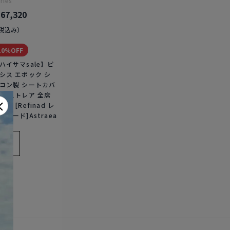
ries
67,320
税込み）
10％OFF
ハイサマsale】ピ
シス エポック シ
コン製 シートカバ
 アストレア 全席
×
ット [Refinad レ
ィナード]Astraea
）