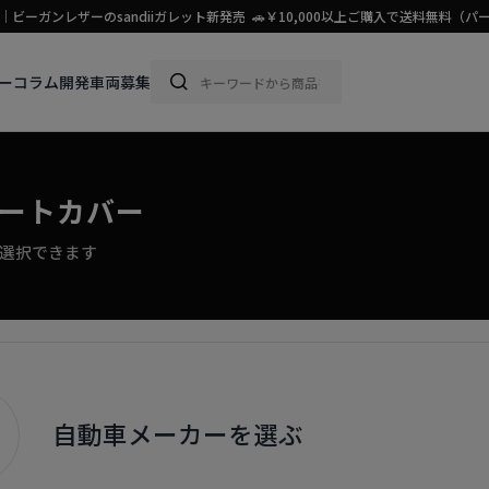
ビーガンレザーのsandiiガレット新発売 🚗￥10,000以上ご購入で送料無料
ー
コラム
開発車両募集
シートカバー
・選択できます
自動車メーカーを選ぶ