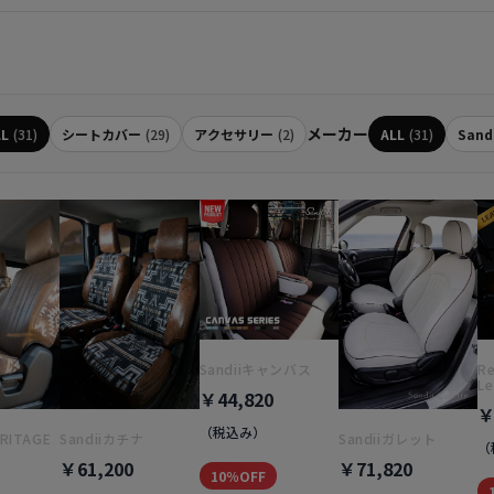
メーカー
LL
(31)
シートカバー
(29)
アクセサリー
(2)
ALL
(31)
Sand
Sandiiキャンバス
Re
Le
￥44,820
￥
（税込み）
ERITAGE
Sandiiカチナ
Sandiiガレット
（
￥61,200
￥71,820
10％OFF