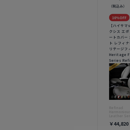
（税込み）
10％OFF
【ハイサマs
クシス エポ
ートカバー
ト レフィナ
リテージフ
Heritage F
Series Ref
Refinad
Harmoniou
Leather Ser
￥44,820