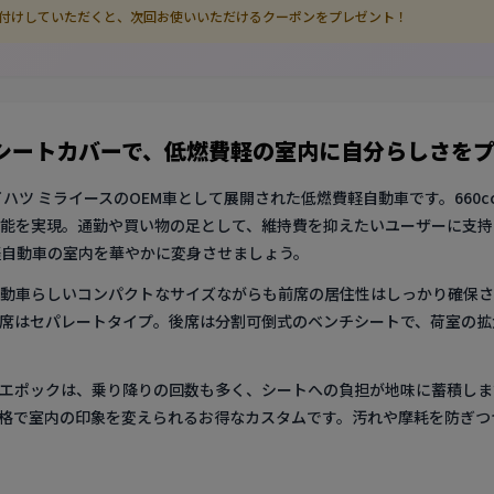
グ付けしていただくと、次回お使いいただけるクーポンをプレゼント！
のシートカバーで、低燃費軽の室内に自分らしさを
ハツ ミライースのOEM車として展開された低燃費軽自動車です。660
能を実現。通勤や買い物の足として、維持費を抑えたいユーザーに支持
軽自動車の室内を華やかに変身させましょう。
動車らしいコンパクトなサイズながらも前席の居住性はしっかり確保さ
席はセパレートタイプ。後席は分割可倒式のベンチシートで、荷室の拡
エポックは、乗り降りの回数も多く、シートへの負担が地味に蓄積しま
格で室内の印象を変えられるお得なカスタムです。汚れや摩耗を防ぎつ