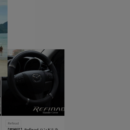
Refinad
Sandii
かわいい
【即納可】Refinad ハンドルカ
Sandii お得なアクセサリー7点セ