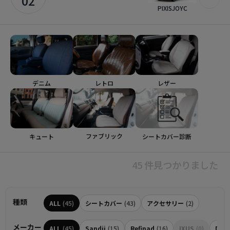
02
PIXISJOYC
デニム
レトロ
レザー
ファブリック
シートカバー診断
キュート
45 件見つかりました
種類
ALL
(45)
シートカバー
(43)
アクセサリー
(2)
メーカー
ALL
(45)
Sandii
(15)
Refinad
(16)
IXUS
(0)
Dott