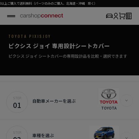
で送料無料（パーツのみのご購入、北海道・沖縄 除く）
TOYOTA / PIXIS JOY
TOYOTA PIXISJOY
SEAT COVER COLLECTION
専用シートカバー
PIXIS JOY
ピクシス ジョイ 専用設計シートカバー
›
初めての方はこちら
小さなクルマに、大きな満足を。
ピクシス ジョイ対応商品を見る
ピクシス ジョイ シートカバーの専用設計品を比較・選択できます
STEP.
自動車メーカーを選ぶ
01
TOYOTA
STEP.
車種を選ぶ