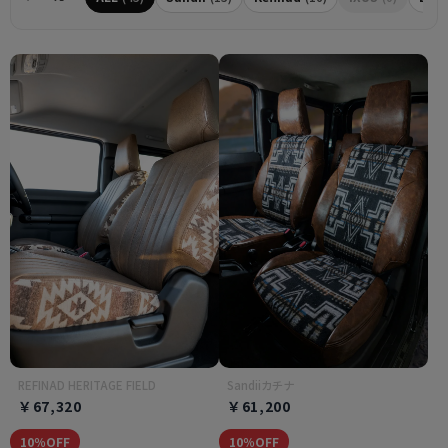
REFINAD HERITAGE FIELD
Sandiiカチナ
￥67,320
￥61,200
10％OFF
10％OFF