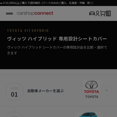
以上ご購入で送料無料（パーツのみのご購入、北海道・沖縄 除く）
TOYOTA / VITZ HYBRID
TOYOTA VITSHYBRID
SEAT COVER COLLECTION
専用シートカバー
VITZ HYBRID
ヴィッツ ハイブリッド 専用設計シートカバー
›
初めての方はこちら
日常を彩る、さりげないシートカバー。
ヴィッツ ハイブリッド対応商品を見る
ヴィッツ ハイブリッド シートカバーの専用設計品を比較・選択で
きます
STEP.
自動車メーカーを選ぶ
01
TOYOTA