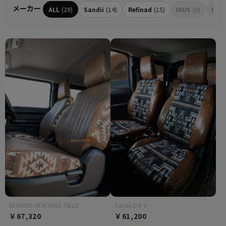
メーカー
ALL
(29)
Sandii
(14)
Refinad
(15)
IXUS
(0)
Dott
REFINAD HERITAGE FIELD
Sandiiカチナ
￥67,320
￥61,200