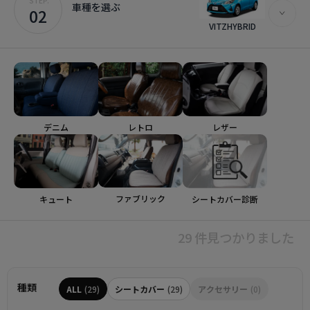
STEP.
車種を選ぶ
02
VITZHYBRID
デニム
レトロ
レザー
ファブリック
シートカバー診断
キュート
29 件見つかりました
種類
ALL
(29)
シートカバー
(29)
アクセサリー
(0)