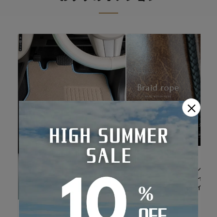
×
Refinad
Refinad専用オプション ブ
イドロープ 手編み パイピン
グ 編込みロープデザイン
Sandii
かわいい