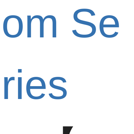
om Se
ries