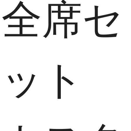
全席セ
ット