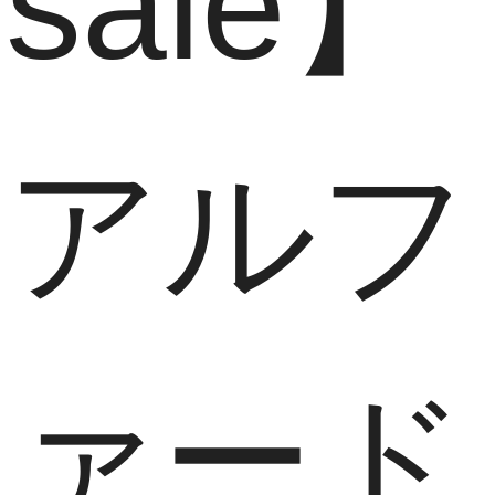
sale】
アルフ
ァード