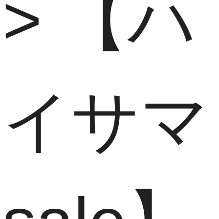
【ハ
イサマ