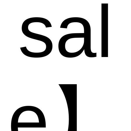
sal
e】