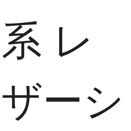
系 レ
ザーシ