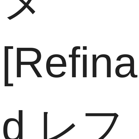
[Refina
d レフ