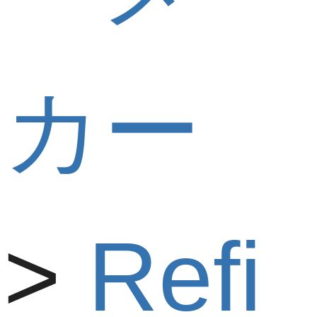
カー
Refi