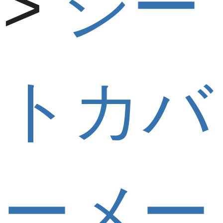
シー
トカバ
ーメー