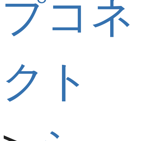
プコネ
クト