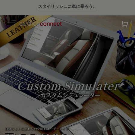
💛ハイサマーsale💛