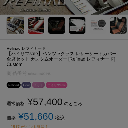
Refinad レフィナード
【ハイサマsale】ベンツ Sクラス レザーシートカバー
全席セット カスタムオーダー [Refinad レフィナード]
Custom
商品番号
refinad-cs00445
Refinad
Cool
ペット
ハイサマsale
¥
57,400
通常価格
のところ
¥
51,660
税込
価格
[
517
ポイント進呈 ]