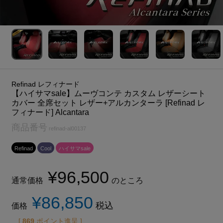
Refinad レフィナード
【ハイサマsale】ムーヴコンテ カスタム レザーシート
カバー 全席セット レザー+アルカンターラ [Refinad レ
フィナード] Alcantara
商品番号
refinad-al00137
Refinad
Cool
ハイサマsale
¥
96,500
通常価格
のところ
¥
86,850
税込
価格
[
869
ポイント進呈 ]