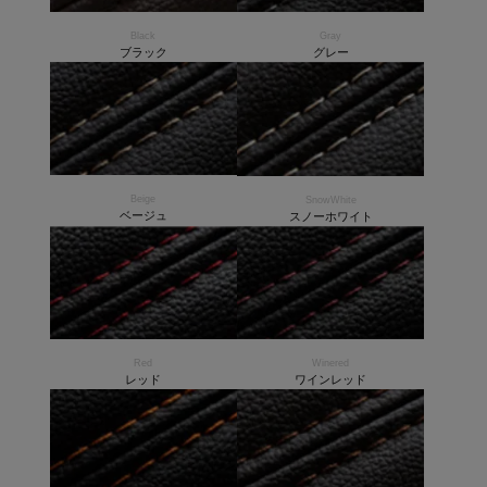
Black
Gray
ブラック
グレー
Beige
SnowWhite
ベージュ
スノーホワイト
Red
Winered
レッド
ワインレッド