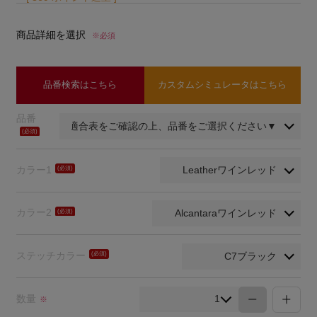
商品詳細を選択
※必須
品番検索はこちら
カスタムシミュレータはこちら
品番
(必
須)
カラー1
(必
須)
カラー2
(必
須)
ステッチカラー
(必
須)
数量
※