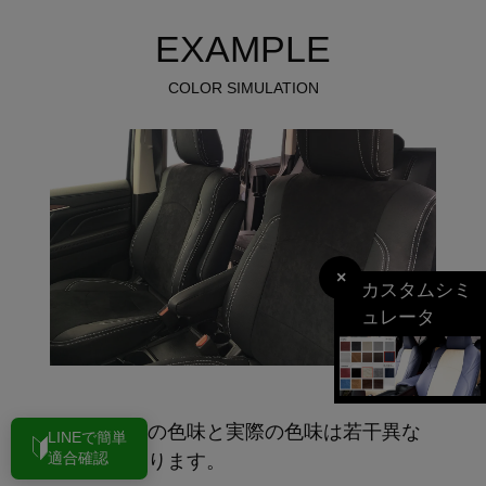
EXAMPLE
COLOR SIMULATION
×
カスタムシミ
ュレータ
※モニターの色味と実際の色味は若干異な
LINEで簡単
ることがあります。
適合確認