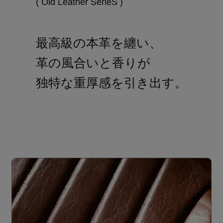
( Old Leather SerieS )
最高級の本革を纏い、
革の風合いと香りが
独特な重厚感を引き出す。