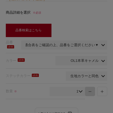
商品詳細を選択
※必須
品番検索はこちら
品番
(必
須)
カラー
(必
須)
ステッチカラー
(必
須)
数量
※