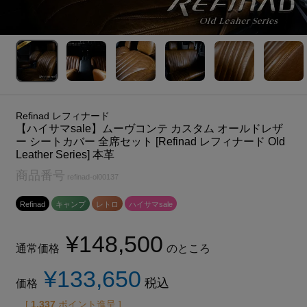
Refinad レフィナード
【ハイサマsale】ムーヴコンテ カスタム オールドレザ
ー シートカバー 全席セット [Refinad レフィナード Old
Leather Series] 本革
商品番号
refinad-ol00137
Refinad
キャンプ
レトロ
ハイサマsale
¥
148,500
通常価格
のところ
¥
133,650
税込
価格
[
1,337
ポイント進呈 ]