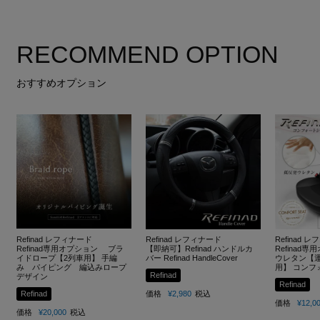
RECOMMEND OPTION
おすすめオプション
Refinad レフィナード
Refinad レフィナード
Refinad 
Refinad専用オプション ブラ
【即納可】Refinad ハンドルカ
Refinad
イドロープ【2列車用】 手編
バー Refinad HandleCover
ウレタン【
み パイピング 編込みロープ
用】 コンフ
Refinad
デザイン
Refinad
Refinad
価格
¥
2,980
税込
価格
¥
12,0
価格
¥
20,000
税込