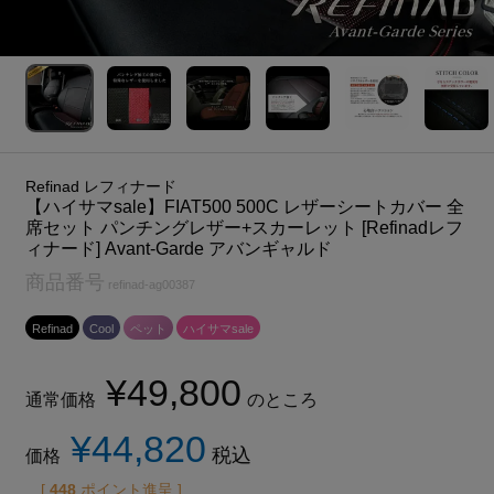
Refinad レフィナード
【ハイサマsale】FIAT500 500C レザーシートカバー 全
席セット パンチングレザー+スカーレット [Refinadレフ
ィナード] Avant-Garde アバンギャルド
商品番号
refinad-ag00387
Refinad
Cool
ペット
ハイサマsale
¥
49,800
通常価格
のところ
¥
44,820
税込
価格
[
448
ポイント進呈 ]