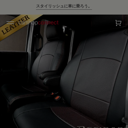
💛ハイサマーsale💛