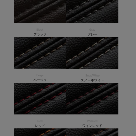
Black
Gray
ブラック
グレー
Beige
SnowWhite
ベージュ
スノーホワイト
Red
Winered
レッド
ワインレッド