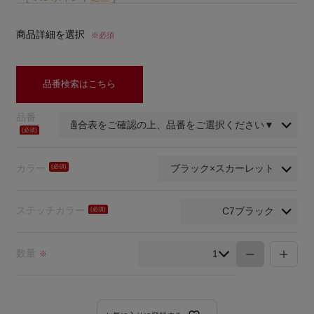
商品詳細を選択
※必須
品番検索はこちら
品番
(必
須)
カラー
(必
須)
ステッチカラー
(必
須)
数量
※