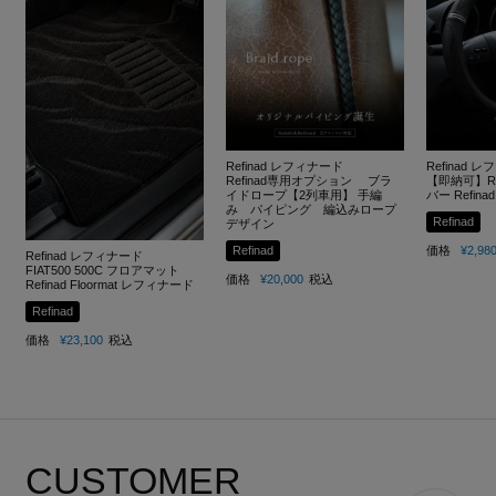
Refinad レフィナード
Refinad 
Refinad専用オプション ブラ
【即納可】Re
イドロープ【2列車用】 手編
バー Refinad
み パイピング 編込みロープ
Refinad
デザイン
Refinad
価格
¥
2,98
Refinad レフィナード
FIAT500 500C フロアマット
価格
¥
20,000
税込
Refinad Floormat レフィナード
Refinad
価格
¥
23,100
税込
CUSTOMER