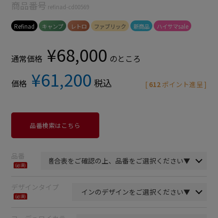
商品番号
refinad-cd00569
Refinad
キャンプ
レトロ
ファブリック
新商品
ハイサマsale
¥
68,000
通常価格
のところ
¥
61,200
税込
価格
[
612
ポイント進呈 ]
品番検索はこちら
品番
(必
須)
デザインタイプ
(必
須)