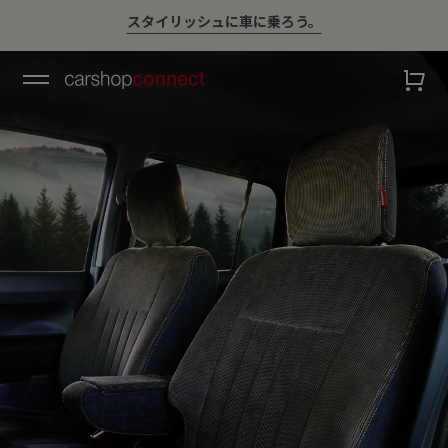
💛ハイサマーsale💛