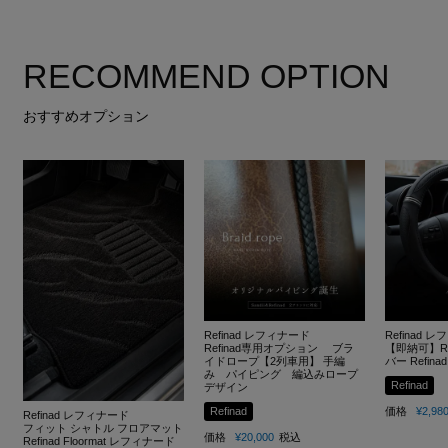
RECOMMEND OPTION
おすすめオプション
Refinad レフィナード
Refinad 
Refinad専用オプション ブラ
【即納可】Re
イドロープ【2列車用】 手編
バー Refinad
み パイピング 編込みロープ
Refinad
デザイン
Refinad
価格
¥
2,98
Refinad レフィナード
フィット シャトル フロアマット
価格
¥
20,000
税込
Refinad Floormat レフィナード