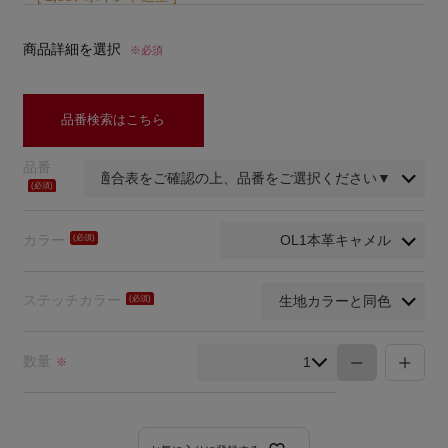
商品詳細を選択
※必須
品番検索はこちら
品番
(必
須)
カラー
(必
須)
ステッチカラー
(必
須)
数量
※