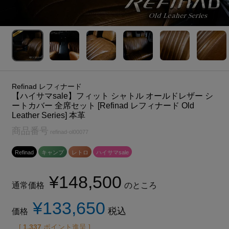
Refinad レフィナード
【ハイサマsale】フィット シャトル オールドレザー シ
ートカバー 全席セット [Refinad レフィナード Old
Leather Series] 本革
商品番号
refinad-ol00077
Refinad
キャンプ
レトロ
ハイサマsale
¥
148,500
通常価格
のところ
¥
133,650
税込
価格
[
1,337
ポイント進呈 ]