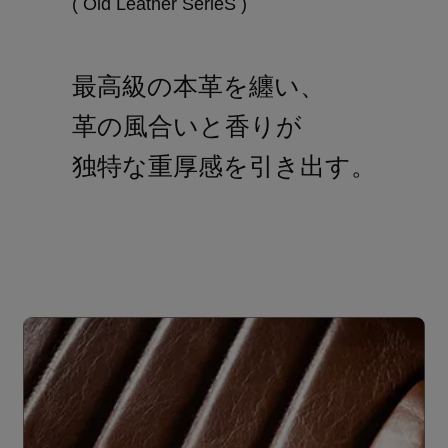
( Old Leather SerieS )
最高級の本革を纏い、
革の風合いと香りが
独特な重厚感を引き出す。