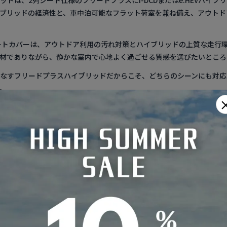
ドは、2列シート仕様のフリードプラスにi-DCDまたはe:HEVハイ
ブリッドの経済性と、車中泊可能なフラット荷室を兼ね備え、アウトド
ートカバーは、アウトドア利用の汚れ対策とハイブリッドの上質な走行
材でありながら、静かな室内で心地よく過ごせる質感を選びたいところ
なすフリードプラスハイブリッドだからこそ、どちらのシーンにも対応
。
ブリッド シートカバーの選び方ポイント
スとのシート構造差を確認
搭載位置の関係で、リアシート下部やフロア高に微妙な差があることが
イブリッド対応品を確認してください。
粛性を活かすカバー選び