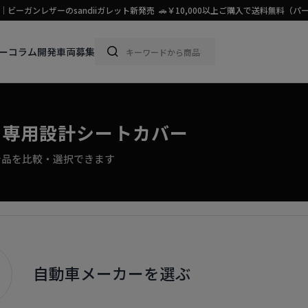
ビーガンレザーのsandiiガレット新発売 🚗￥10,000以上ご購入で送料無料
ー
コラム
開発車両募集
ド 専用設計シートカバー
計品を比較・選択できます
自動車メーカーを選ぶ