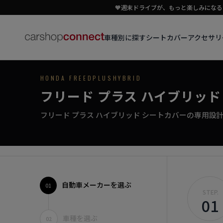
HYBRID
🧡週末ドライブが、もっと楽しみになる｜
車種別に探す
アクセサリ
シートカバー
専用シートカバー
HONDA FREEDPLUSHYBRID
フリード プラス ハイブリッ
家族の笑顔を包む、シートカバー。
フリード プラス ハイブリッド シートカバーの専用設
›
初めての方はこちら
フリード＋ ハイブリッド対応商品を見る
自動車メーカーを選ぶ
01
STEP.
01
車種を選ぶ
02