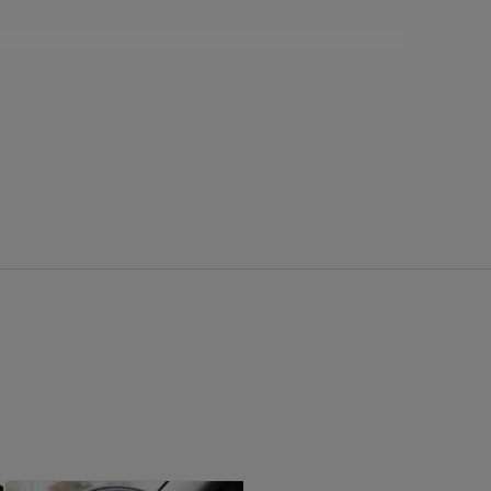
行
ラ行
ワ行
ファブリック
シートカバー診断