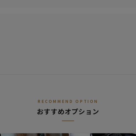
車種を選ぶ
カ行
サ行
タ行
ナ行
ハ行
マ行
ヤ
レトロ
レザー
キュート
RECOMMEND OPTION
ーの開発依頼
おすすめオプション
いけど、シートカバーを作ってほしいと
あればご連絡ください。