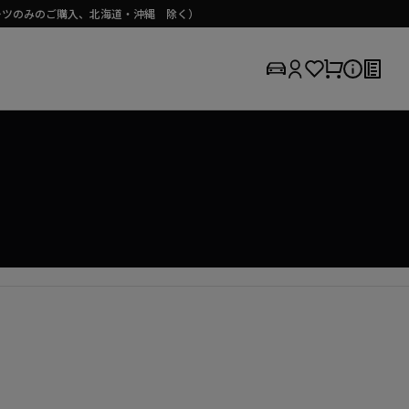
（パーツのみのご購入、北海道・沖縄 除く）
HONDA / FREED+ HYBRID