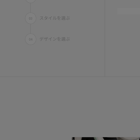
スタイルを選ぶ
03
STEP.
デザインを選ぶ
04
02
ALL
ア行
デニム
シートカバ
適合車種が無
いうご要望が