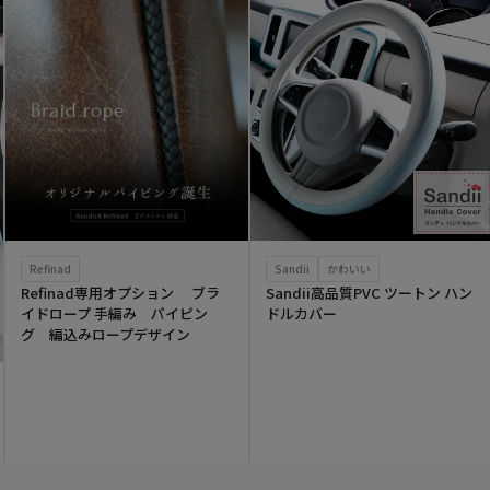
Refinad
Sandii
かわいい
Refinad専用オプション ブラ
Sandii高品質PVC ツートン ハン
イドロープ 手編み パイピン
ドルカバー
グ 編込みロープデザイン