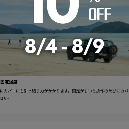
ッテリーのみで過ごすこともあるフリードプラスハイブリッド。完全な
いことが快眠の条件です。
仕様差
シート仕様が異なることがあります。最新e:HEV搭載車と先代i-DC
の両方で確認しましょう。
性素材のメリット
態で乗車することもあるフリードプラスハイブリッド。速乾性のあるメ
配も減ります。
ー固定強度
にカバーにも引っ張り力がかかります。固定が甘いと操作のたびにカバ
さい。