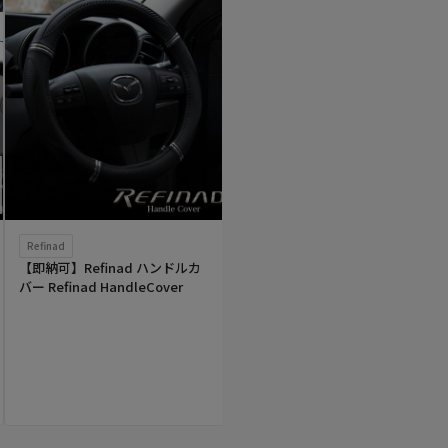
Refinad
Sandii
かわいい
【即納可】Refinad ハンドルカ
Sandii お得なアクセサリー7点セ
バー Refinad HandleCover
ット