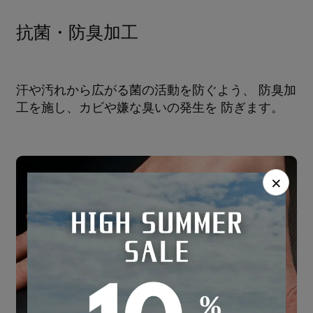
抗菌・防臭加工
汗や汚れから広がる菌の活動を防ぐよう、 防臭加
工を施し、カビや嫌な臭いの発生を 防ぎます。
×