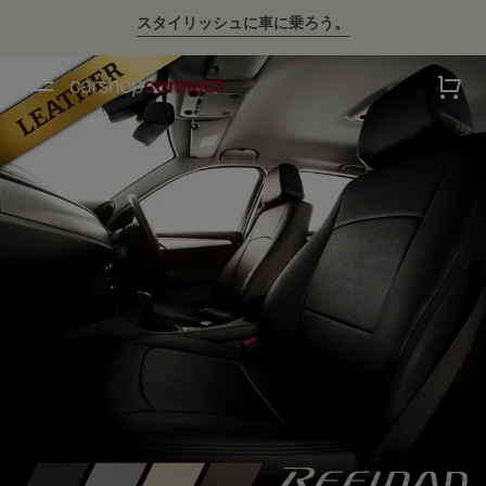
💛ハイサマーsale💛