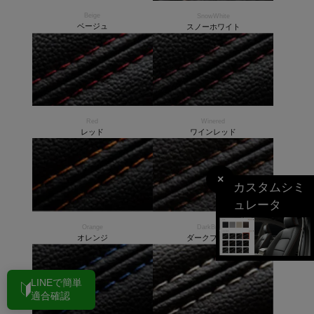
Beige
SnowWhite
ベージュ
スノーホワイト
Red
Winered
レッド
ワインレッド
×
カスタムシミ
ュレータ
Orange
DarkBrown
オレンジ
ダークブラウン
LINEで簡単
適合確認