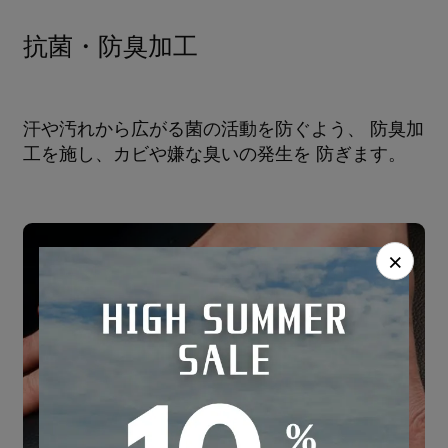
抗菌・防臭加工
汗や汚れから広がる菌の活動を防ぐよう、 防臭加
工を施し、カビや嫌な臭いの発生を 防ぎます。
×