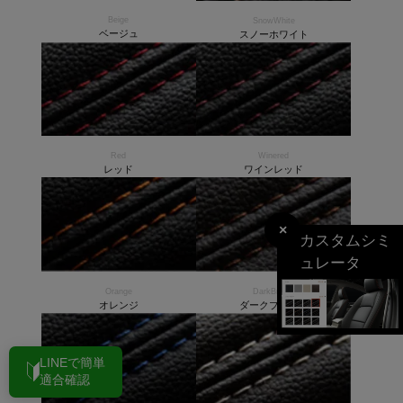
Beige
SnowWhite
ベージュ
スノーホワイト
Red
Winered
レッド
ワインレッド
×
カスタムシミ
ュレータ
Orange
DarkBrown
オレンジ
ダークブラウン
LINEで簡単
適合確認