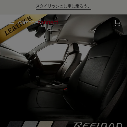
💛ハイサマーsale💛