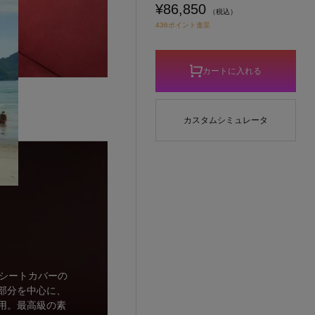
¥86,850
（税込）
436ポイント進呈
カートに入れる
カスタムシミュレータ
iesではシートカバーの
部分を中心に、
用。最高級の素