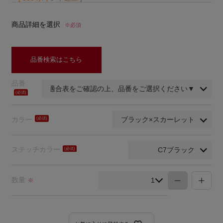
商品詳細を選択
※必須
品番検索はこちら
品番
(必
須)
カラー
(必
須)
ステッチカラー
(必
須)
数量
※