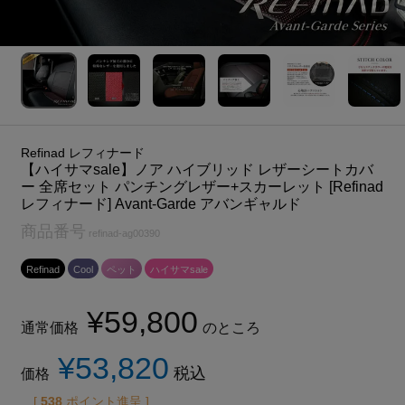
Refinad レフィナード
【ハイサマsale】ノア ハイブリッド レザーシートカバ
ー 全席セット パンチングレザー+スカーレット [Refinad
レフィナード] Avant-Garde アバンギャルド
商品番号
refinad-ag00390
Refinad
Cool
ペット
ハイサマsale
¥
59,800
通常価格
のところ
¥
53,820
税込
価格
[
538
ポイント進呈 ]