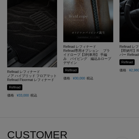
Refinad レフィナード
Refinad 
Refinad専用オプション ブラ
【即納可】Re
イドロープ【3列車用】 手編
バー Refinad
み パイピング 編込みロープ
Refinad
デザイン
Refinad
価格
¥
2,98
Refinad レフィナード
ノア ハイブリッド フロアマット
価格
¥
30,000
税込
Refinad Floormat レフィナード
Refinad
価格
¥
33,000
税込
CUSTOMER