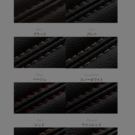
Black
Gray
ブラック
グレー
Beige
SnowWhite
ベージュ
スノーホワイト
Red
Winered
レッド
ワインレッド