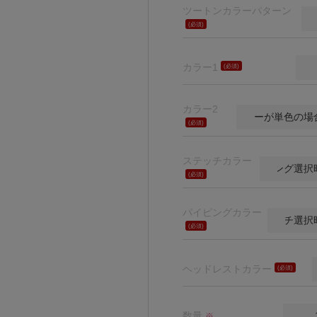
ツートンカラーパターン
(必
須)
カラー1
(必
須)
カラー2
(必
須)
ステッチカラー
(必
須)
パイピングカラー
(必
須)
ヘッドレストカラー
(必
須)
数量
※