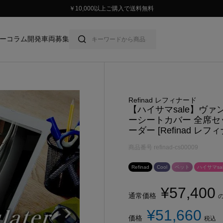
スタイリッシュに車に乗ろう。
ー
コラム
開発車両募集
Refinad レフィナード
【ハイサマsale】ヴァ
ーシートカバー 全席セ
ーダー [Refinad レフィ
商品番号
refinad-cs00009
Refinad
Cool
ペット
ハイサマsal
¥
57,400
通常価格
¥
51,660
価格
税込