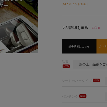
[
517
ポイント進呈 ]
商品詳細を選択
※必須
品番検索はこちら
カス
品番
(必
須)
シートカバータイプ
(必
須)
パンチング
(必
須)