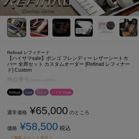
Refinad レフィナード
【ハイサマsale】ボンゴ フレンディー レザーシートカ
バー 全席セット カスタムオーダー [Refinad レフィナー
ド] Custom
商品番号
refinad-cs00156
Refinad
Cool
ペット
ハイサマsale
¥
65,000
通常価格
のところ
¥
58,500
税込
価格
[
585
ポイント進呈 ]