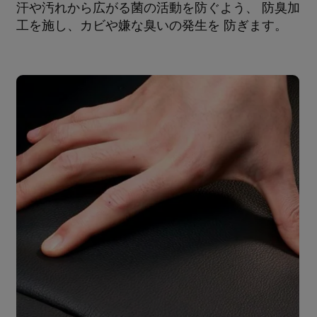
汗や汚れから広がる菌の活動を防ぐよう、 防臭加
工を施し、カビや嫌な臭いの発生を 防ぎます。