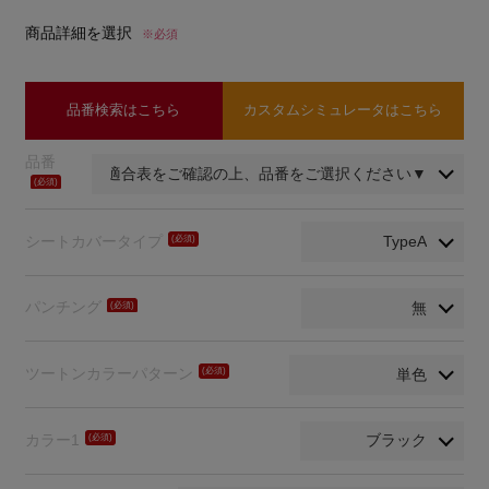
商品詳細を選択
※必須
品番検索はこちら
カスタムシミュレータはこちら
品番
(必
須)
シートカバータイプ
(必
須)
パンチング
(必
須)
ツートンカラーパターン
(必
須)
カラー1
(必
須)