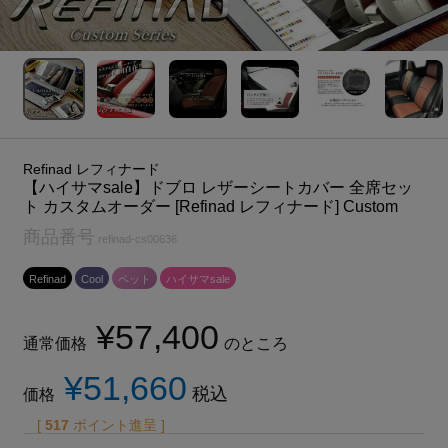
Refinad レフィナード
【ハイサマsale】ドブロ レザーシートカバー 全席セッ
ト カスタムオーダー [Refinad レフィナード] Custom
商品番号
refinad-cs00636
Refinad
Cool
ペット
ハイサマsale
¥
57,400
通常価格
のところ
¥
51,660
税込
価格
[
517
ポイント進呈 ]