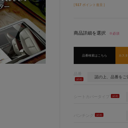
[
517
ポイント進呈 ]
商品詳細を選択
※必須
品番検索はこちら
カス
品番
(必
須)
シートカバータイプ
(必
須)
パンチング
(必
須)