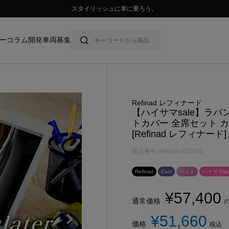
💛ハイサマーsale💛
ー
コラム
開発車両募集
Refinad レフィナード
【ハイサマsale】ラパン
トカバー 全席セット 
[Refinad レフィナード] 
商品番号
refinad-cs00656
Refinad
Cool
ペット
ハイサマsal
¥
57,400
通常価格
¥
51,660
価格
税込