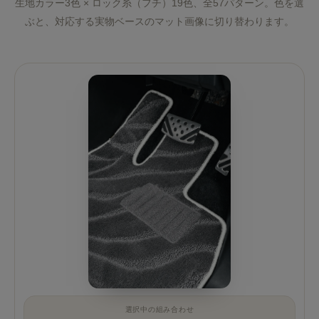
生地カラー3色 × ロック糸（フチ）19色、全57パターン。色を選
ぶと、対応する実物ベースのマット画像に切り替わります。
選択中の組み合わせ