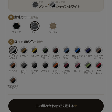
生地
ロック糸
×
グレー
シャインホワイト
生地カラー
全3色
B
ブラック
グレー
ベージュ
ロック糸の色
全19色
C
シャイン
ゴールド
イエロー
ディープ
ビター
スカイ
セルリアン
ネイビー
シルキー
ホワイト
グリーン
ショコラ
ブルー
ブルー
ベージュ
キャメル
ライト
ダーク
ブラック
ミッド
バーガン
ピンク
スプリング
ガー
グレー
グレー
オレンジ
ディー
グリーン
ネット
ナチュラル
ブラウン
この組み合わせで決定する