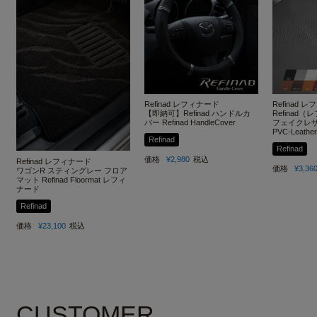
Refinad レフィナード
Refinad 
【即納可】Refinad ハンドルカ
Refinad
バー Refinad HandleCover
フェイクレザー
PVC-Leather
Refinad
Refinad
価格
¥
2,980
税込
Refinad レフィナード
価格
¥
3,36
ワゴンR スティングレー フロア
マット Refinad Floormat レフィ
ナード
Refinad
価格
¥
23,100
税込
CUSTOMER