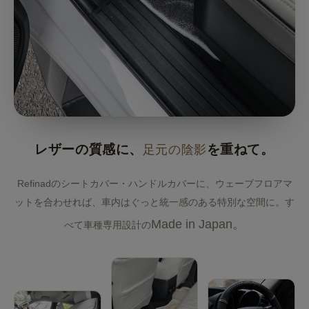
レザーの質感に、
足元の陰影
を重ねて。
Refinadのシートカバー・ハンドルカバーに、ウェーブフロアマ
ットを合わせれば、車内はぐっと統一感のある特別な空間に。す
Made in Japan。
べて車種専用設計の