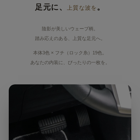
足元に、
。
上質な波を
陰影が美しいウェーブ柄。
踏み応えのある、上質な足元へ。
本体3色 × フチ（ロック糸）19色。
あなたの内装に、ぴったりの一枚を。