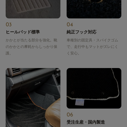
03
04
ヒールパッド標準
純正フック対応
かかとが当たる部分を強化。靴
車種別の固定具・スパイクゴム
のかかとの摩耗からしっかり保
で、走行中もマットがズレにく
護。
く安心。
06
受注生産・国内製造