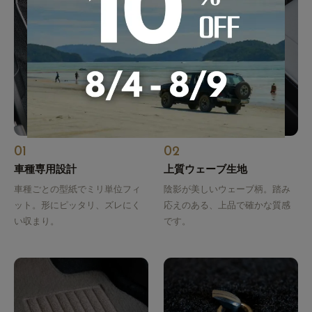
01
02
車種専用設計
上質ウェーブ生地
車種ごとの型紙でミリ単位フィ
陰影が美しいウェーブ柄。踏み
ット。形にピッタリ、ズレにく
応えのある、上品で確かな質感
い収まり。
です。