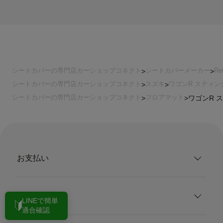
シートカバーの専門店カーショップコネクト
シートカバーメーカー
Re
シートカバーの専門店カーショップコネクト
スズキ
ワゴンR スティン
シートカバーの専門店カーショップコネクト
フロアマット
ワゴンR ス
お支払い
配送・送料
LINEで簡単
適合確認