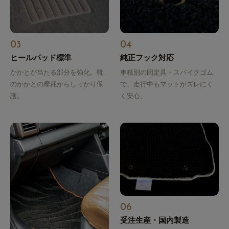
03
04
ヒールパッド標準
純正フック対応
かかとが当たる部分を強化。靴
車種別の固定具・スパイクゴム
のかかとの摩耗からしっかり保
で、走行中もマットがズレにく
護。
く安心。
06
受注生産・国内製造