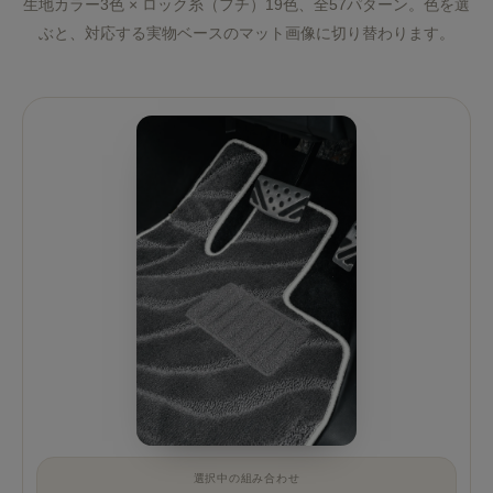
生地カラー3色 × ロック糸（フチ）19色、全57パターン。色を選
ぶと、対応する実物ベースのマット画像に切り替わります。
選択中の組み合わせ