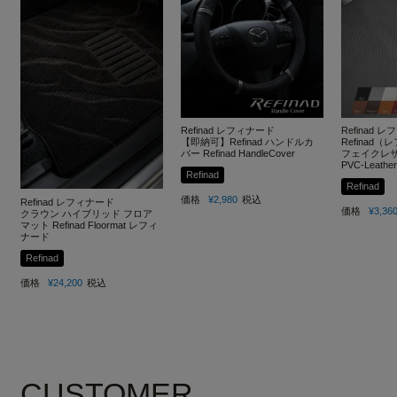
Refinad レフィナード
Refinad 
【即納可】Refinad ハンドルカ
Refinad
バー Refinad HandleCover
フェイクレザー
PVC-Leather
Refinad
Refinad
価格
¥
2,980
税込
Refinad レフィナード
価格
¥
3,36
クラウン ハイブリッド フロア
マット Refinad Floormat レフィ
ナード
Refinad
価格
¥
24,200
税込
CUSTOMER