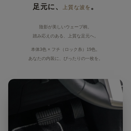
足元に、
。
上質な波を
陰影が美しいウェーブ柄。
踏み応えのある、上質な足元へ。
本体3色 × フチ（ロック糸）19色。
あなたの内装に、ぴったりの一枚を。