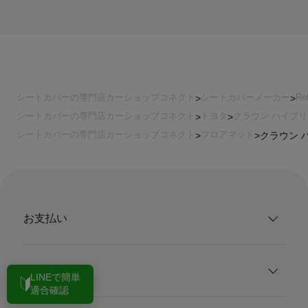
シートカバーの専門店カーショップコネクト
シートカバーメーカー
Re
シートカバーの専門店カーショップコネクト
トヨタ
クラウン ハイブ
シートカバーの専門店カーショップコネクト
フロアマット
クラウン ハ
お支払い
配送・送料
LINEで簡単
適合確認