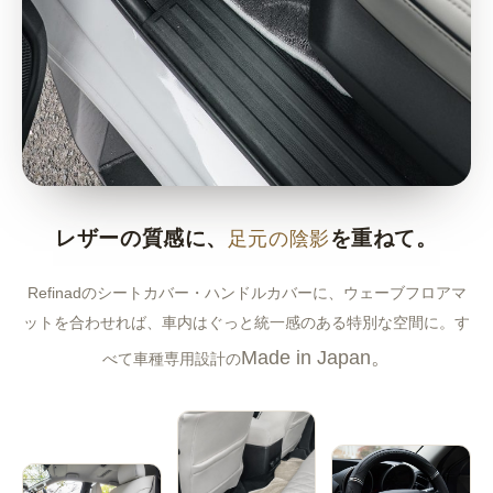
レザーの質感に、
足元の陰影
を重ねて。
Refinadのシートカバー・ハンドルカバーに、ウェーブフロアマ
ットを合わせれば、車内はぐっと統一感のある特別な空間に。す
Made in Japan。
べて車種専用設計の