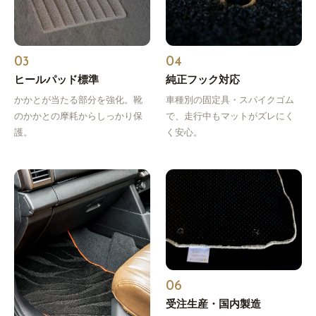
03
04
ヒールパッド標準
純正フック対応
かかとが当たる部分を強化。靴
車種別の固定具・スパイクゴム
のかかとの摩耗からしっかり保
で、走行中もマットがズレにく
護。
く安心。
06
受注生産・国内製造