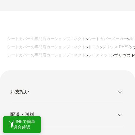
シートカバーの専門店カーショップコネクト
シートカバーメーカー
Re
シートカバーの専門店カーショップコネクト
トヨタ
プリウス PHEV
シートカバーの専門店カーショップコネクト
フロアマット
プリウス PH
お支払い
配送・送料
LINEで簡単
適合確認