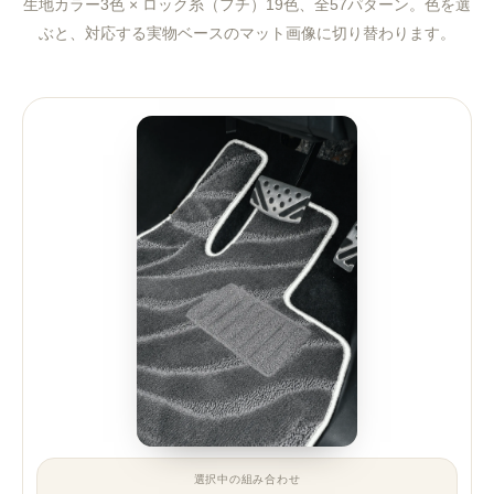
生地カラー3色 × ロック糸（フチ）19色、全57パターン。色を選
ぶと、対応する実物ベースのマット画像に切り替わります。
選択中の組み合わせ