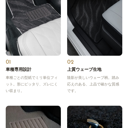
01
02
車種専用設計
上質ウェーブ生地
車種ごとの型紙でミリ単位フィ
陰影が美しいウェーブ柄。踏み
ット。形にピッタリ、ズレにく
応えのある、上品で確かな質感
い収まり。
です。