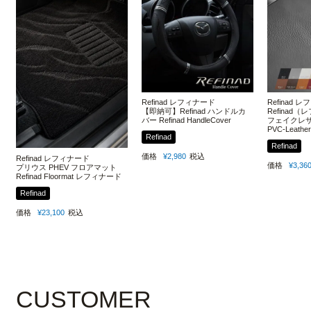
Refinad レフィナード
Refinad 
【即納可】Refinad ハンドルカ
Refinad
バー Refinad HandleCover
フェイクレザー
PVC-Leather
Refinad
Refinad
価格
¥
2,980
税込
Refinad レフィナード
価格
¥
3,36
プリウス PHEV フロアマット
Refinad Floormat レフィナード
Refinad
価格
¥
23,100
税込
CUSTOMER