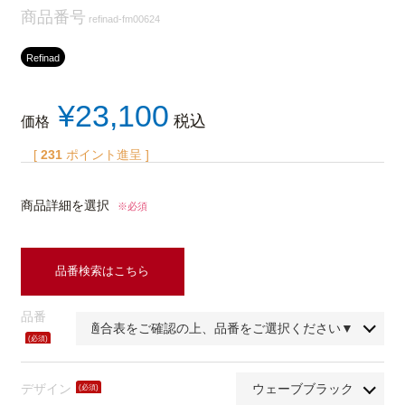
商品番号
refinad-fm00624
Refinad
¥
23,100
税込
価格
[
231
ポイント進呈 ]
商品詳細を選択
※必須
品番検索はこちら
品番
(必
須)
デザイン
(必