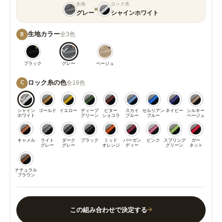
生地
ロック糸
×
グレー
シャインホワイト
生地カラー
全3色
B
ブラック
グレー
ベージュ
ロック糸の色
全19色
C
シャイン
ゴールド
イエロー
ディープ
ビター
スカイ
セルリアン
ネイビー
シルキー
ホワイト
グリーン
ショコラ
ブルー
ブルー
ベージュ
キャメル
ライト
ダーク
ブラック
ミッド
バーガン
ピンク
スプリング
ガー
グレー
グレー
オレンジ
ディー
グリーン
ネット
ナチュラル
ブラウン
この組み合わせで決定する