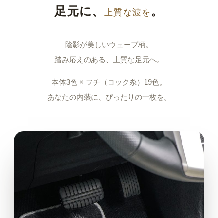
足元に、
。
上質な波を
陰影が美しいウェーブ柄。
踏み応えのある、上質な足元へ。
本体3色 × フチ（ロック糸）19色。
あなたの内装に、ぴったりの一枚を。