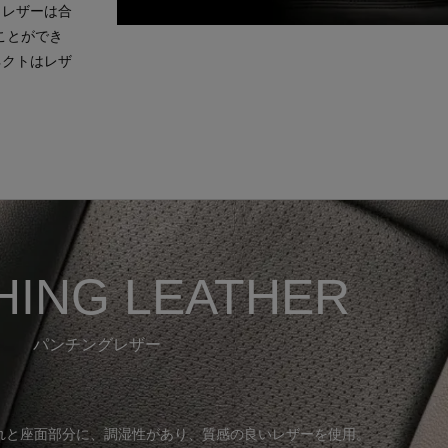
 レザーは合
ことができ
ネクトはレザ
HING LEATHER
パンチングレザー
れと座面部分に、調湿性があり、質感の良いレザーを使用。