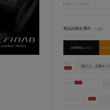
[
311
ポイント進呈 ]
商品詳細を選択
※必須
品番検索はこちら
カス
品番
(必
須)
カラー
(必
須)
ステッチカラー
(必
須)