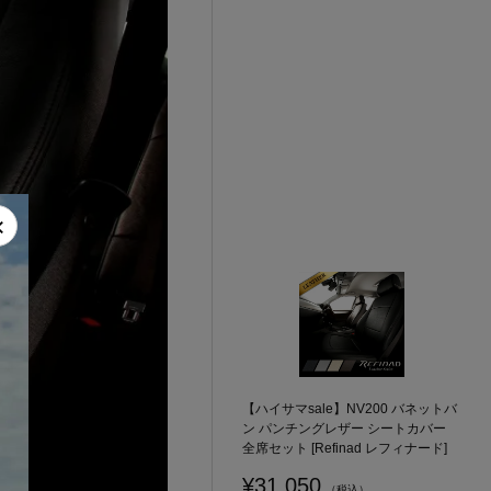
×
【ハイサマsale】NV200 バネットバ
ン パンチングレザー シートカバー
全席セット [Refinad レフィナード]
¥31,050
（税込）