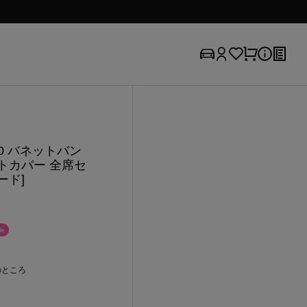
00 バネットバン
トカバー 全席セ
ナード]
e
のところ