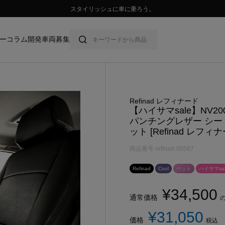
スタイリッシュに車に乗ろう。
ー
コラム
開発車両募集
Refinad レフィナード
【ハイサマsale】NV2
パンチングレザー シー
ット [Refinad レフィ
商品番号
refinad-00567
Refinad
Cool
ペット
ハイサマsal
¥
34,500
通常価格
¥
31,050
価格
税込