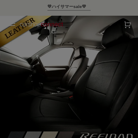
💛ハイサマーsale💛