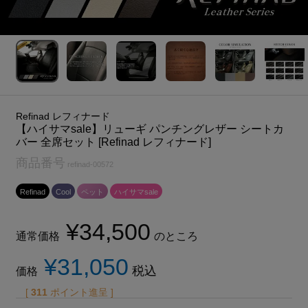
Refinad レフィナード
【ハイサマsale】リューギ パンチングレザー シートカ
バー 全席セット [Refinad レフィナード]
商品番号
refinad-00572
Refinad
Cool
ペット
ハイサマsale
¥
34,500
通常価格
のところ
¥
31,050
税込
価格
[
311
ポイント進呈 ]