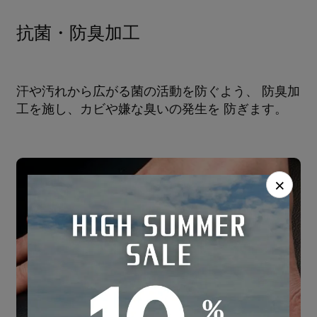
抗菌・防臭加工
汗や汚れから広がる菌の活動を防ぐよう、 防臭加
工を施し、カビや嫌な臭いの発生を 防ぎます。
×