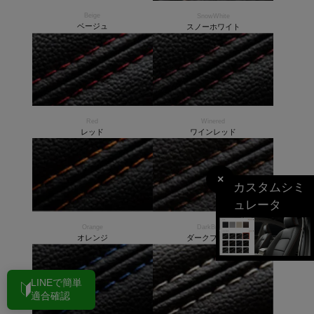
Beige
SnowWhite
ベージュ
スノーホワイト
Red
Winered
レッド
ワインレッド
×
カスタムシミ
ュレータ
Orange
DarkBrown
オレンジ
ダークブラウン
LINEで簡単
適合確認