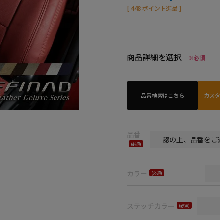
[
448
ポイント進呈 ]
商品詳細を選択
※必須
品番検索はこちら
カス
品番
(必
須)
カラー
(必
須)
ステッチカラー
(必