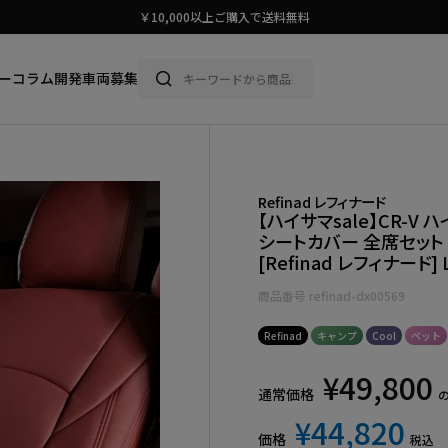
スタイリッシュに車に乗ろう。
ー
コラム
開発車両募集
Refinad レフィナード
【ハイサマsale】CR-V 
シートカバー 全席セット
[Refinad レフィナード] L
商品番号
refinad-dx00569
Refinad
キャンプ
Cool
ペット
¥
49,800
通常価格
¥
44,820
価格
税込