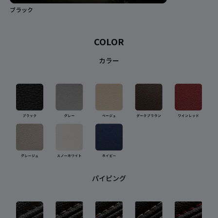
ブラック
ネ
COLOR
カラー
パイピング