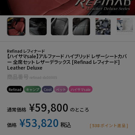
Refinad レフィナード
【ハイサマsale】アルファード ハイブリッド レザーシートカバ
ー 全席セット レザーデラックス [Refinad レフィナード]
Leather Deluxe
商品番号
refinad-dx00005
Refinad
キャンプ
Cool
ペット
ハイサマsale
¥
59,800
通常価格
のところ
¥
53,820
税込
価格
[
538
ポイント進呈 ]