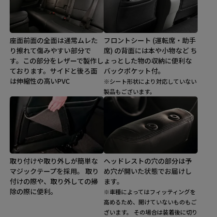
座面前面の全面は通常ムレた
フロントシート (運転席・助手
り擦れて傷みやすい部分で
席) の背面には本や小物など ち
す。この部分をレザーで製作し
ょっとした物の収納に便利な
ております。サイドと後ろ面
バックポケット付。
は伸縮性の高いPVC
※シート形状により対応していない
製品もございます。
取り付けや取り外しが簡単な
ヘッドレストの穴の部分は予
マジックテープを採用。 取り
め穴が開いた状態でお届けし
付けの際や、取り外しての掃
ます。
除の際に便利。
※車種によってはフィッティングを
高めるため、開けていないものもご
ざいます。 その場合は装着後に切り