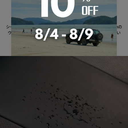
心地良い質感
厚さ10mmのクッション
自然な風合いと堅牢性、吸湿性を合わせ持っています
シートカバーの裏地には厚すぎず、また薄すぎない 厚さ10mmの
ウレタンを採用。 背中を優しく包み込み、体への負担が少ない
工夫を施しています。