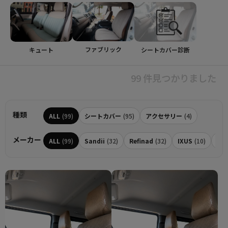
ファブリック
シートカバー診断
キュート
99 件見つかりました
種類
ALL
(99)
シートカバー
(95)
アクセサリー
(4)
メーカー
ALL
(99)
Sandii
(32)
Refinad
(32)
IXUS
(10)
Dot