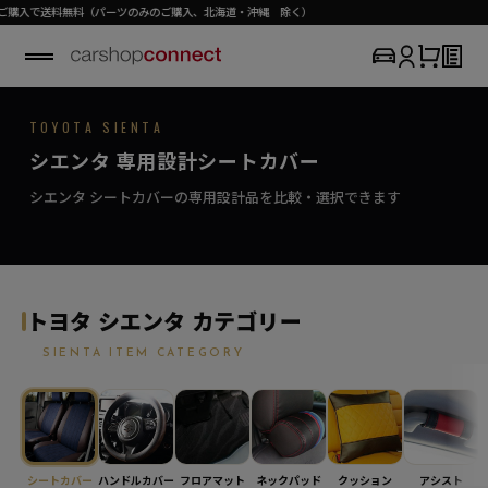
ツのみのご購入、北海道・沖縄 除く）
TOYOTA / SIENTA
TOYOTA SIENTA
SEAT COVER COLLECTION
専用シートカバー
SIENTA
シエンタ 専用設計シートカバー
›
初めての方はこちら
ちょうどいいに、こだわりのシートカバー。
シエンタ対応商品を見る
シエンタ シートカバーの専用設計品を比較・選択できます
トヨタ シエンタ カテゴリー
SIENTA ITEM CATEGORY
シートカバー
ハンドルカバー
フロアマット
ネックパッド
クッション
アシスト