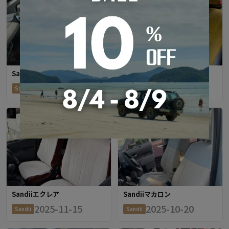
Sandiiマカロン
Refinad Corduroy Series
2026-01-27
2025-11-29
Sandii
Refinad
Sandiiエクレア
Sandiiマカロン
2025-11-15
2025-10-20
Sandii
Sandii