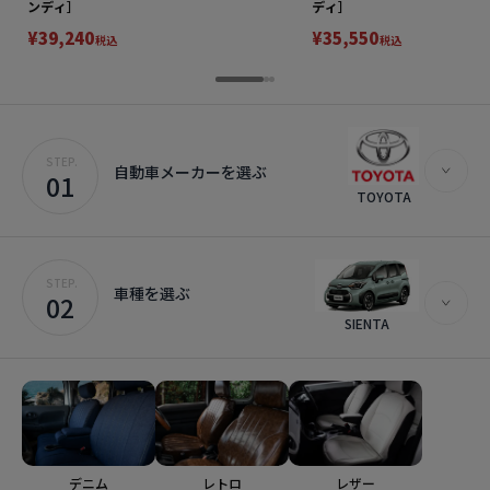
ンディ］
ディ］
¥39,240
¥35,550
税込
税込
STEP.
自動車メーカーを選ぶ
01
TOYOTA
STEP.
車種を選ぶ
02
SIENTA
デニム
レトロ
レザー